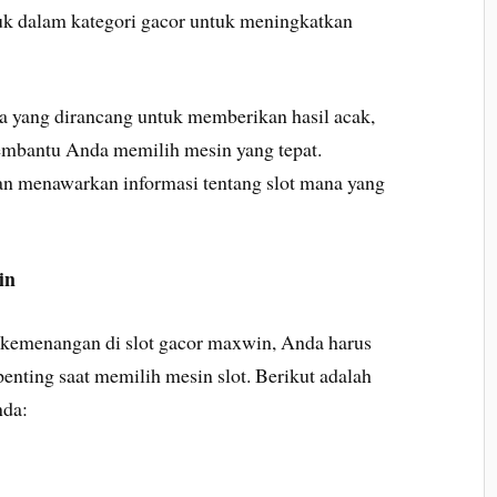
uk dalam kategori gacor untuk meningkatkan
a yang dirancang untuk memberikan hasil acak,
membantu Anda memilih mesin yang tepat.
an menawarkan informasi tentang slot mana yang
in
kemenangan di slot gacor maxwin, Anda harus
nting saat memilih mesin slot. Berikut adalah
nda: