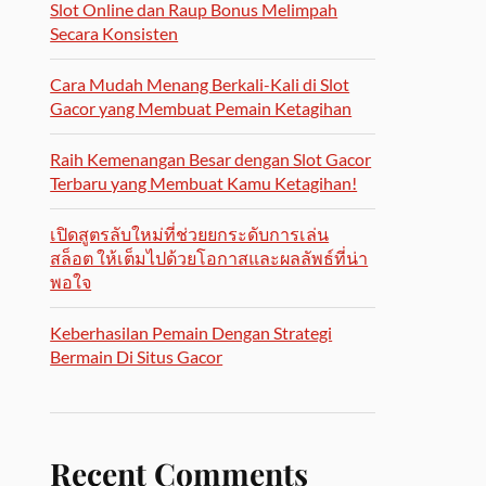
Slot Online dan Raup Bonus Melimpah
Secara Konsisten
Cara Mudah Menang Berkali-Kali di Slot
Gacor yang Membuat Pemain Ketagihan
Raih Kemenangan Besar dengan Slot Gacor
Terbaru yang Membuat Kamu Ketagihan!
เปิดสูตรลับใหม่ที่ช่วยยกระดับการเล่น
สล็อต ให้เต็มไปด้วยโอกาสและผลลัพธ์ที่น่า
พอใจ
Keberhasilan Pemain Dengan Strategi
Bermain Di Situs Gacor
Recent Comments