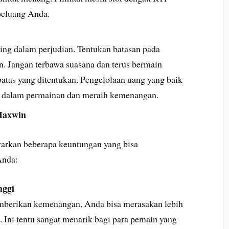
peluang Anda.
ing dalam perjudian. Tentukan batasan pada
. Jangan terbawa suasana dan terus bermain
tas yang ditentukan. Pengelolaan uang yang baik
a dalam permainan dan meraih kemenangan.
Maxwin
arkan beberapa keuntungan yang bisa
Anda:
nggi
emberikan kemenangan, Anda bisa merasakan lebih
 Ini tentu sangat menarik bagi para pemain yang