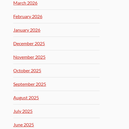
March 2026
February 2026
January 2026
December 2025
November 2025
October 2025
September 2025
August 2025
July 2025
June 2025