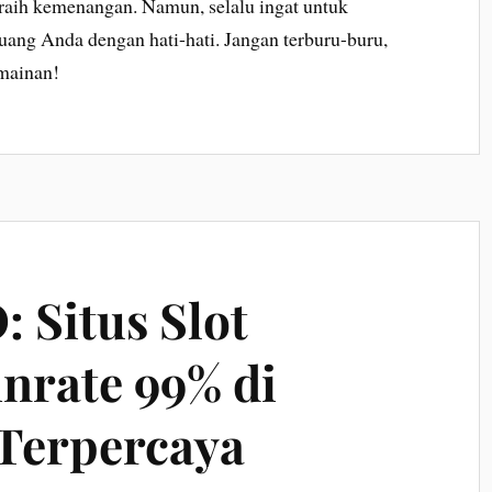
raih kemenangan. Namun, selalu ingat untuk
uang Anda dengan hati-hati. Jangan terburu-buru,
mainan!
Situs Slot
inrate 99% di
Terpercaya