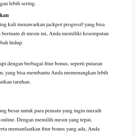
an lebih sering.
rkan
ing kali menawarkan jackpot progresif yang bisa
n bermain di mesin ini, Anda memiliki kesempatan
bah hidup.
api dengan berbagai fitur bonus, seperti putaran
an, yang bisa membantu Anda memenangkan lebih
atkan taruhan.
ng besar untuk para pemain yang ingin meraih
 online. Dengan memilih mesin yang tepat,
erta memanfaatkan fitur bonus yang ada, Anda