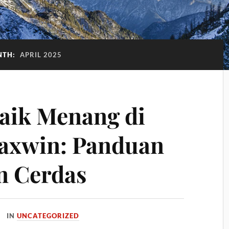
NTH:
APRIL 2025
baik Menang di
Maxwin: Panduan
n Cerdas
IN
UNCATEGORIZED