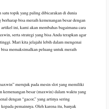
 satu topik yang paling dibicarakan di dunia
g berharap bisa meraih kemenangan besar dengan
m artikel ini, kami akan membahas bagaimana cara
xwin, serta strategi yang bisa Anda terapkan agar
inggi. Mari kita jelajahi lebih dalam mengenai
a bisa memaksimalkan peluang untuk meraih
r maxwin” merujuk pada mesin slot yang memiliki
an kemenangan besar (maxwin) dalam waktu yang
ikenal dengan “gacor,” yang artinya sering
kepada pemainnya. Oleh karena itu, banyak