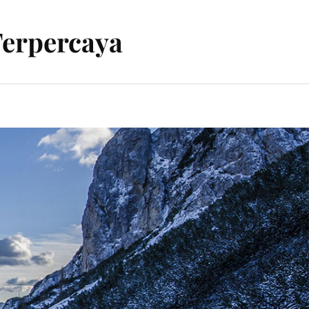
Terpercaya