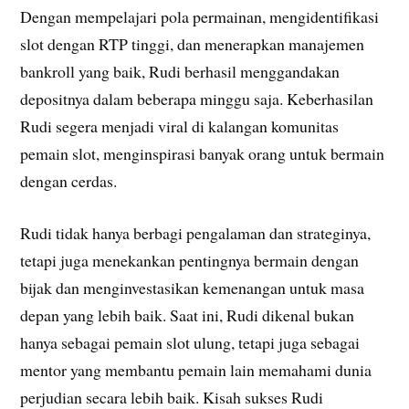
Dengan mempelajari pola permainan, mengidentifikasi
slot dengan RTP tinggi, dan menerapkan manajemen
bankroll yang baik, Rudi berhasil menggandakan
depositnya dalam beberapa minggu saja. Keberhasilan
Rudi segera menjadi viral di kalangan komunitas
pemain slot, menginspirasi banyak orang untuk bermain
dengan cerdas.
Rudi tidak hanya berbagi pengalaman dan strateginya,
tetapi juga menekankan pentingnya bermain dengan
bijak dan menginvestasikan kemenangan untuk masa
depan yang lebih baik. Saat ini, Rudi dikenal bukan
hanya sebagai pemain slot ulung, tetapi juga sebagai
mentor yang membantu pemain lain memahami dunia
perjudian secara lebih baik. Kisah sukses Rudi