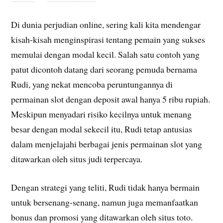
Di dunia perjudian online, sering kali kita mendengar
kisah-kisah menginspirasi tentang pemain yang sukses
memulai dengan modal kecil. Salah satu contoh yang
patut dicontoh datang dari seorang pemuda bernama
Rudi, yang nekat mencoba peruntungannya di
permainan slot dengan deposit awal hanya 5 ribu rupiah.
Meskipun menyadari risiko kecilnya untuk menang
besar dengan modal sekecil itu, Rudi tetap antusias
dalam menjelajahi berbagai jenis permainan slot yang
ditawarkan oleh situs judi terpercaya.
Dengan strategi yang teliti, Rudi tidak hanya bermain
untuk bersenang-senang, namun juga memanfaatkan
bonus dan promosi yang ditawarkan oleh situs toto.