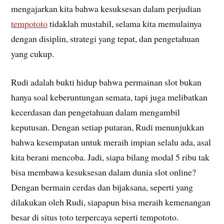
mengajarkan kita bahwa kesuksesan dalam perjudian
tempototo
tidaklah mustahil, selama kita memulainya
dengan disiplin, strategi yang tepat, dan pengetahuan
yang cukup.
Rudi adalah bukti hidup bahwa permainan slot bukan
hanya soal keberuntungan semata, tapi juga melibatkan
kecerdasan dan pengetahuan dalam mengambil
keputusan. Dengan setiap putaran, Rudi menunjukkan
bahwa kesempatan untuk meraih impian selalu ada, asal
kita berani mencoba. Jadi, siapa bilang modal 5 ribu tak
bisa membawa kesuksesan dalam dunia slot online?
Dengan bermain cerdas dan bijaksana, seperti yang
dilakukan oleh Rudi, siapapun bisa meraih kemenangan
besar di situs toto terpercaya seperti tempototo.