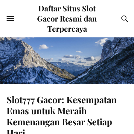
Daftar Situs Slot
Gacor Resmi dan
Terpercaya
Slot777 Gacor: Kesempatan
Emas untuk Meraih
Kemenangan Besar Setiap
Hari