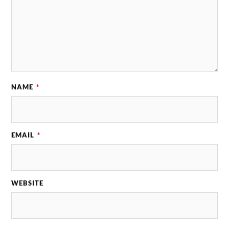
NAME
*
EMAIL
*
WEBSITE