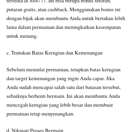
tersedia di Slot777. Ini bisa berupa bonus setoran,
putaran gratis, atau cashback. Menggunakan bonus ini
dengan bijak akan membantu Anda untuk bertahan lebih
lama dalam permainan dan meningkatkan kesempatan
untuk menang.
c. Tentukan Batas Kerugian dan Kemenangan
Sebelum memulai permainan, tetapkan batas kerugian
dan target kemenangan yang ingin Anda capai. Jika
Anda sudah mencapai salah satu dari batasan tersebut,
sebaiknya berhenti bermain. Ini akan membantu Anda
mencegah kerugian yang lebih besar dan membuat
permainan tetap menyenangkan.
d. Nikmati Proses Bermain