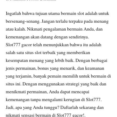
Ingatlah bahwa tujuan utama bermain slot adalah untuk
bersenang-senang. Jangan terlalu terpaku pada menang
atau kalah. Nikmati pengalaman bermain Anda, dan
kemenangan akan datang dengan sendirinya.
Slot777 gacor telah menunjukkan bahwa itu adalah
salah satu situs slot terbaik yang memberikan
kesempatan menang yang lebih baik. Dengan berbagai
jenis permainan, bonus yang menarik, dan keamanan
yang terjamin, banyak pemain memilih untuk bermain di
situs ini. Dengan menggunakan strategi yang baik dan
menikmati permainan, Anda dapat mencapai
kemenangan tanpa mengalami kerugian di Slot777.
Jadi, apa yang Anda tunggu? Daftarlah sekarang dan
nikmati sensasi bermain di Slot777 gacor!.