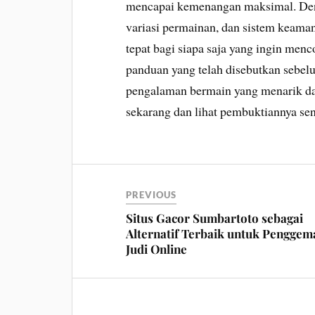
mencapai kemenangan maksimal. Den
variasi permainan, dan sistem keaman
tepat bagi siapa saja yang ingin men
panduan yang telah disebutkan sebel
pengalaman bermain yang menarik d
sekarang dan lihat pembuktiannya sen
PREVIOUS
Situs Gacor Sumbartoto sebagai
Alternatif Terbaik untuk Penggem
Judi Online