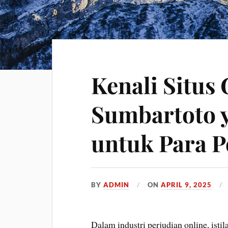
Kenali Situs
Sumbartoto 
untuk Para P
BY
ADMIN
ON
APRIL 9, 2025
Dalam industri perjudian online, isti