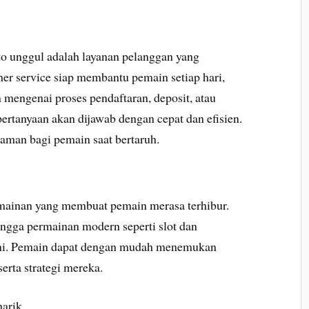
o unggul adalah layanan pelanggan yang
mer service siap membantu pemain setiap hari,
 mengenai proses pendaftaran, deposit, atau
ertanyaan akan dijawab dengan cepat dan efisien.
aman bagi pemain saat bertaruh.
ainan yang membuat pemain merasa terhibur.
hingga permainan modern seperti slot dan
sini. Pemain dapat dengan mudah menemukan
rta strategi mereka.
arik