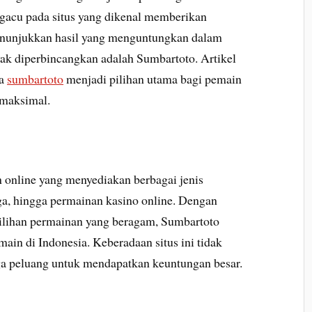
ngacu pada situs yang dikenal memberikan
enunjukkan hasil yang menguntungkan dalam
yak diperbincangkan adalah Sumbartoto. Artikel
pa
sumbartoto
menjadi pilihan utama bagi pemain
 maksimal.
n online yang menyediakan berbagai jenis
aga, hingga permainan kasino online. Dengan
ilihan permainan yang beragam, Sumbartoto
ain di Indonesia. Keberadaan situs ini tidak
ga peluang untuk mendapatkan keuntungan besar.