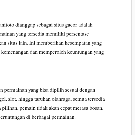
nitoto dianggap sebagai situs gacor adalah
rmainan yang tersedia memiliki persentase
kan situs lain. Ini memberikan kesempatan yang
ih kemenangan dan memperoleh keuntungan yang
n permainan yang bisa dipilih sesuai dengan
el, slot, hingga taruhan olahraga, semua tersedia
pilihan, pemain tidak akan cepat merasa bosan,
eruntungan di berbagai permainan.