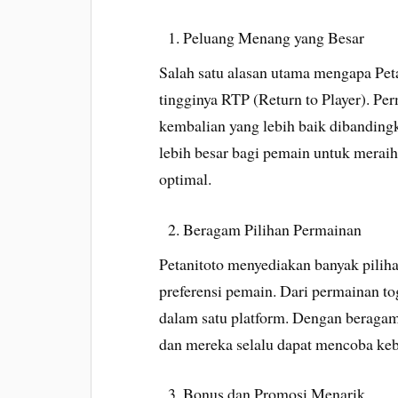
Peluang Menang yang Besar
Salah satu alasan utama mengapa Peta
tingginya RTP (Return to Player). Pe
kembalian yang lebih baik dibanding
lebih besar bagi pemain untuk mera
optimal.
Beragam Pilihan Permainan
Petanitoto menyediakan banyak piliha
preferensi pemain. Dari permainan tog
dalam satu platform. Dengan beragam 
dan mereka selalu dapat mencoba keb
Bonus dan Promosi Menarik