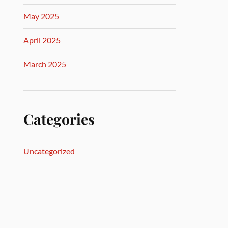
May 2025
April 2025
March 2025
Categories
Uncategorized