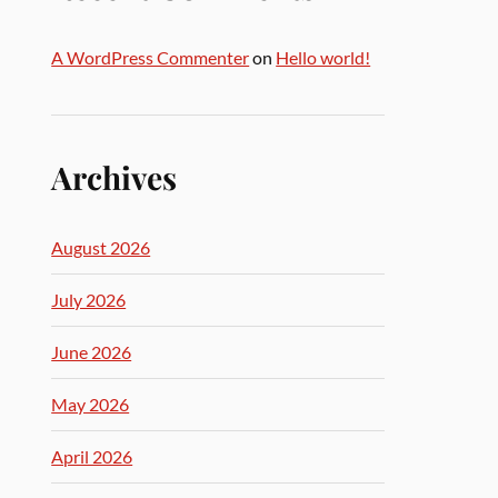
A WordPress Commenter
on
Hello world!
Archives
August 2026
July 2026
June 2026
May 2026
April 2026