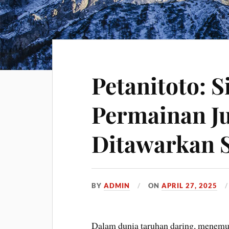
Petanitoto: 
Permainan Ju
Ditawarkan S
BY
ADMIN
ON
APRIL 27, 2025
Dalam dunia taruhan daring, menemu