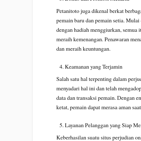
Petanitoto juga dikenal berkat berba
pemain baru dan pemain setia. Mulai 
dengan hadiah menggiurkan, semua i
meraih kemenangan. Penawaran menar
dan meraih keuntungan.
Keamanan yang Terjamin
Salah satu hal terpenting dalam perj
menyadari hal ini dan telah mengado
data dan transaksi pemain. Dengan en
ketat, pemain dapat merasa aman saat 
Layanan Pelanggan yang Siap M
Keberhasilan suatu situs perjudian o