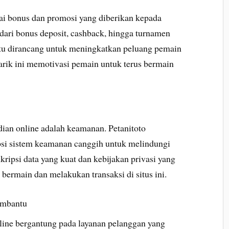
gai bonus dan promosi yang diberikan kepada
dari bonus deposit, cashback, hingga turnamen
tu dirancang untuk meningkatkan peluang pemain
ik ini memotivasi pemain untuk terus bermain
udian online adalah keamanan. Petanitoto
psi sistem keamanan canggih untuk melindungi
kripsi data yang kuat dan kebijakan privasi yang
bermain dan melakukan transaksi di situs ini.
embantu
nline bergantung pada layanan pelanggan yang