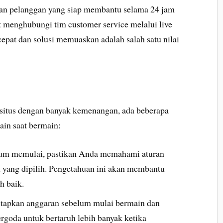
gan pelanggan yang siap membantu selama 24 jam
t menghubungi tim customer service melalui live
cepat dan solusi memuaskan adalah salah satu nilai
 situs dengan banyak kemenangan, ada beberapa
ain saat bermain:
um memulai, pastikan Anda memahami aturan
n yang dipilih. Pengetahuan ini akan membantu
h baik.
etapkan anggaran sebelum mulai bermain dan
tergoda untuk bertaruh lebih banyak ketika