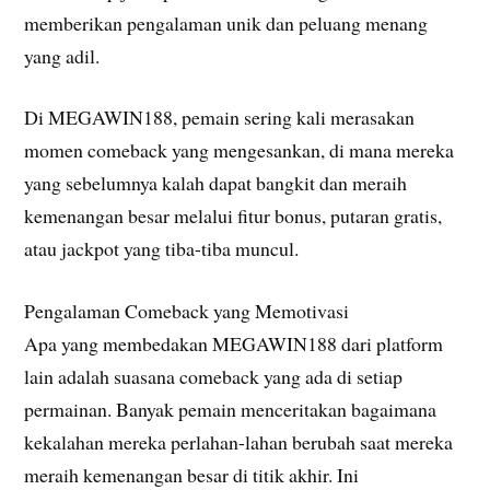
memberikan pengalaman unik dan peluang menang
yang adil.
Di MEGAWIN188, pemain sering kali merasakan
momen comeback yang mengesankan, di mana mereka
yang sebelumnya kalah dapat bangkit dan meraih
kemenangan besar melalui fitur bonus, putaran gratis,
atau jackpot yang tiba-tiba muncul.
Pengalaman Comeback yang Memotivasi
Apa yang membedakan MEGAWIN188 dari platform
lain adalah suasana comeback yang ada di setiap
permainan. Banyak pemain menceritakan bagaimana
kekalahan mereka perlahan-lahan berubah saat mereka
meraih kemenangan besar di titik akhir. Ini