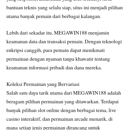
bantuan teknis yang selalu siap, situs ini menjadi pilihan
utama banyak pemain dari berbagai kalangan.
Lebih dari sekadar itu, MEGAWIN188 menjamin
keamanan data dan transaksi pemain. Dengan teknologi
enkripsi canggih, para pemain dapat menikmati
permainan dengan nyaman tanpa khawatir tentang
keamanan informasi pribadi dan dana mereka.
Koleksi Permainan yang Bervariasi
Salah satu daya tarik utama dari MEGAWIN188 adalah
beragam pilihan permainan yang ditawarkan. Terdapat
banyak pilihan slot online dengan berbagai tema, live
casino interaktif, dan permainan arcade menarik, di
mana setiap jenis permainan dirancang untuk