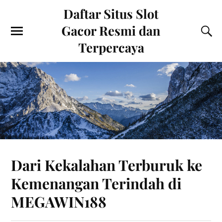
Daftar Situs Slot
Gacor Resmi dan
Terpercaya
Dari Kekalahan Terburuk ke
Kemenangan Terindah di
MEGAWIN188