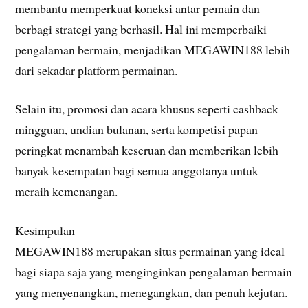
membantu memperkuat koneksi antar pemain dan
berbagi strategi yang berhasil. Hal ini memperbaiki
pengalaman bermain, menjadikan MEGAWIN188 lebih
dari sekadar platform permainan.
Selain itu, promosi dan acara khusus seperti cashback
mingguan, undian bulanan, serta kompetisi papan
peringkat menambah keseruan dan memberikan lebih
banyak kesempatan bagi semua anggotanya untuk
meraih kemenangan.
Kesimpulan
MEGAWIN188 merupakan situs permainan yang ideal
bagi siapa saja yang menginginkan pengalaman bermain
yang menyenangkan, menegangkan, dan penuh kejutan.