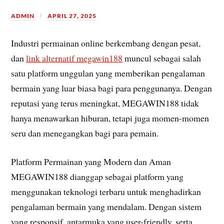
ADMIN
APRIL 27, 2025
Industri permainan online berkembang dengan pesat,
dan
link alternatif megawin188
muncul sebagai salah
satu platform unggulan yang memberikan pengalaman
bermain yang luar biasa bagi para penggunanya. Dengan
reputasi yang terus meningkat, MEGAWIN188 tidak
hanya menawarkan hiburan, tetapi juga momen-momen
seru dan menegangkan bagi para pemain.
Platform Permainan yang Modern dan Aman
MEGAWIN188 dianggap sebagai platform yang
menggunakan teknologi terbaru untuk menghadirkan
pengalaman bermain yang mendalam. Dengan sistem
yang responsif, antarmuka yang user-friendly, serta