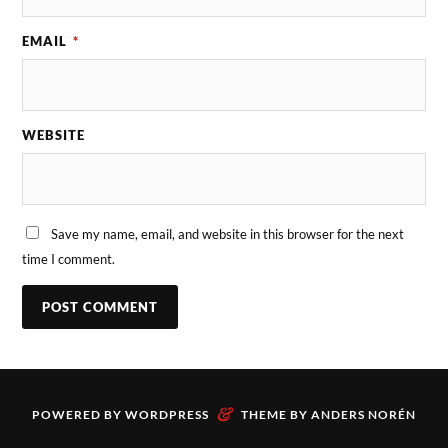
EMAIL
*
WEBSITE
Save my name, email, and website in this browser for the next
time I comment.
&
POWERED BY
WORDPRESS
THEME BY
ANDERS NORÉN