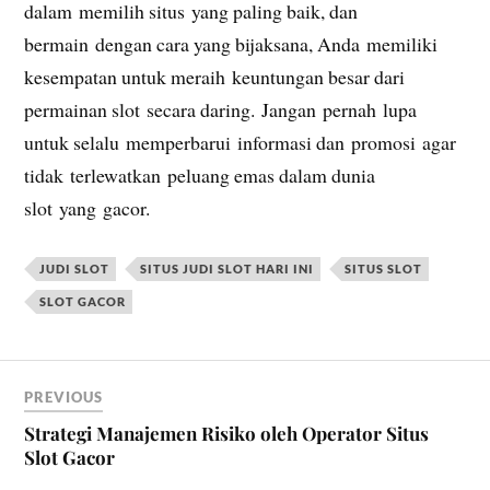
dalam memilih situs yang paling baik, dan
bermain dengan cara yang bijaksana, Anda memiliki
kesempatan untuk meraih keuntungan besar dari
permainan slot secara daring. Jangan pernah lupa
untuk selalu memperbarui informasi dan promosi agar
tidak terlewatkan peluang emas dalam dunia
slot yang gacor.
JUDI SLOT
SITUS JUDI SLOT HARI INI
SITUS SLOT
SLOT GACOR
PREVIOUS
Strategi Manajemen Risiko oleh Operator Situs
Slot Gacor