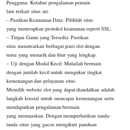
Pengguna: Ketahui pengalaman pemain
lain terkait situs ini.
– Pastikan Keamanan Data: Pilihlah situs
yang menerapkan protokol keamanan seperti SSL.
– Tinjau Game yang Tersedia: Pastikan
situs menawarkan berbagai jenis slot dengan
tema yang menarik dan fitur yang lengkap.
– Uji dengan Modal Kecil: Mulailah bermain
dengan jumlah kecil untuk mengukur tingkat
kemenangan dan pelayanan situs.
Memilih website slot yang dapat diandalkan adalah
langkah krusial untuk mencapai kemenangan serta
mendapatkan pengalaman bermain
yang memuaskan. Dengan memperhatikan tanda-
tanda situs yang gacor, mengikuti panduan