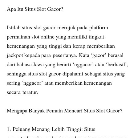
Apa Itu Situs Slot Gacor?
Istilah situs slot gacor merujuk pada platform
permainan slot online yang memiliki tingkat
kemenangan yang tinggi dan kerap memberikan
jackpot kepada para pesertanya. Kata ‘gacor’ berasal
dari bahasa Jawa yang berarti ‘nggacor’ atau ‘berhasil’,
sehingga situs slot gacor dipahami sebagai situs yang
sering ‘nggacor’ atau memberikan kemenangan
secara teratur.
Mengapa Banyak Pemain Mencari Situs Slot Gacor?
1. Peluang Menang Lebih Tinggi: Situs