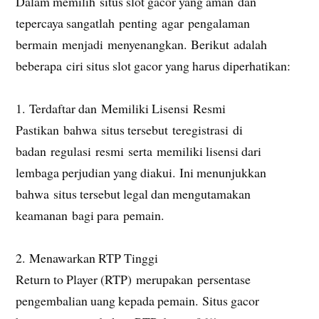
Dalam memilih situs slot gacor yang aman dan
tepercaya sangatlah penting agar pengalaman
bermain menjadi menyenangkan. Berikut adalah
beberapa ciri situs slot gacor yang harus diperhatikan:
1. Terdaftar dan Memiliki Lisensi Resmi
Pastikan bahwa situs tersebut teregistrasi di
badan regulasi resmi serta memiliki lisensi dari
lembaga perjudian yang diakui. Ini menunjukkan
bahwa situs tersebut legal dan mengutamakan
keamanan bagi para pemain.
2. Menawarkan RTP Tinggi
Return to Player (RTP) merupakan persentase
pengembalian uang kepada pemain. Situs gacor