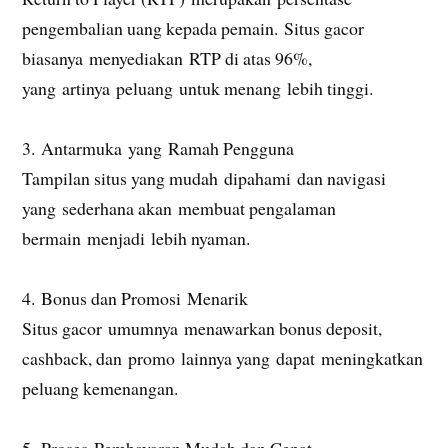
pengembalian uang kepada pemain. Situs gacor
biasanya menyediakan RTP di atas 96%,
yang artinya peluang untuk menang lebih tinggi.
3. Antarmuka yang Ramah Pengguna
Tampilan situs yang mudah dipahami dan navigasi
yang sederhana akan membuat pengalaman
bermain menjadi lebih nyaman.
4. Bonus dan Promosi Menarik
Situs gacor umumnya menawarkan bonus deposit,
cashback, dan promo lainnya yang dapat meningkatkan
peluang kemenangan.