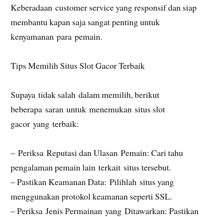
Keberadaan customer service yang responsif dan siap
membantu kapan saja sangat penting untuk
kenyamanan para pemain.
Tips Memilih Situs Slot Gacor Terbaik
Supaya tidak salah dalam memilih, berikut
beberapa saran untuk menemukan situs slot
gacor yang terbaik:
– Periksa Reputasi dan Ulasan Pemain: Cari tahu
pengalaman pemain lain terkait situs tersebut.
– Pastikan Keamanan Data: Pilihlah situs yang
menggunakan protokol keamanan seperti SSL.
– Periksa Jenis Permainan yang Ditawarkan: Pastikan