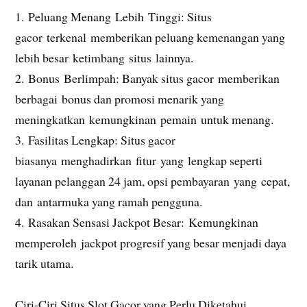
1. Peluang Menang Lebih Tinggi: Situs
gacor terkenal memberikan peluang kemenangan yang
lebih besar ketimbang situs lainnya.
2. Bonus Berlimpah: Banyak situs gacor memberikan
berbagai bonus dan promosi menarik yang
meningkatkan kemungkinan pemain untuk menang.
3. Fasilitas Lengkap: Situs gacor
biasanya menghadirkan fitur yang lengkap seperti
layanan pelanggan 24 jam, opsi pembayaran yang cepat,
dan antarmuka yang ramah pengguna.
4. Rasakan Sensasi Jackpot Besar: Kemungkinan
memperoleh jackpot progresif yang besar menjadi daya
tarik utama.
Ciri-Ciri Situs Slot Gacor yang Perlu Diketahui