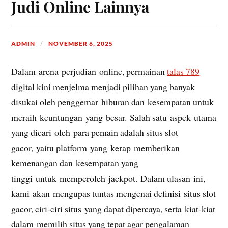
Judi Online Lainnya
ADMIN
NOVEMBER 6, 2025
Dalam arena perjudian online, permainan
talas 789
digital kini menjelma menjadi pilihan yang banyak
disukai oleh penggemar hiburan dan kesempatan untuk
meraih keuntungan yang besar. Salah satu aspek utama
yang dicari oleh para pemain adalah situs slot
gacor, yaitu platform yang kerap memberikan
kemenangan dan kesempatan yang
tinggi untuk memperoleh jackpot. Dalam ulasan ini,
kami akan mengupas tuntas mengenai definisi situs slot
gacor, ciri-ciri situs yang dapat dipercaya, serta kiat-kiat
dalam memilih situs yang tepat agar pengalaman