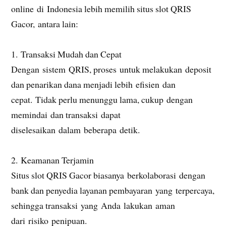
online di Indonesia lebih memilih situs slot QRIS
Gacor, antara lain:
1. Transaksi Mudah dan Cepat
Dengan sistem QRIS, proses untuk melakukan deposit
dan penarikan dana menjadi lebih efisien dan
cepat. Tidak perlu menunggu lama, cukup dengan
memindai dan transaksi dapat
diselesaikan dalam beberapa detik.
2. Keamanan Terjamin
Situs slot QRIS Gacor biasanya berkolaborasi dengan
bank dan penyedia layanan pembayaran yang terpercaya,
sehingga transaksi yang Anda lakukan aman
dari risiko penipuan.