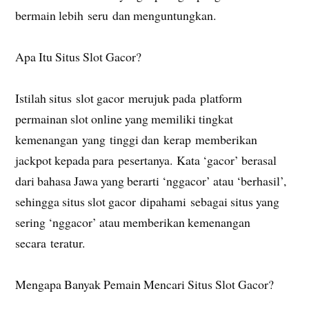
bermain lebih seru dan menguntungkan.
Apa Itu Situs Slot Gacor?
Istilah situs slot gacor merujuk pada platform
permainan slot online yang memiliki tingkat
kemenangan yang tinggi dan kerap memberikan
jackpot kepada para pesertanya. Kata ‘gacor’ berasal
dari bahasa Jawa yang berarti ‘nggacor’ atau ‘berhasil’,
sehingga situs slot gacor dipahami sebagai situs yang
sering ‘nggacor’ atau memberikan kemenangan
secara teratur.
Mengapa Banyak Pemain Mencari Situs Slot Gacor?