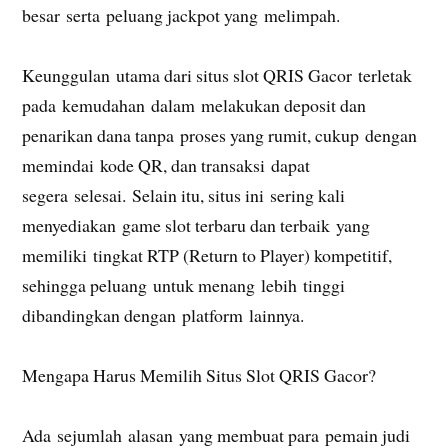
besar serta peluang jackpot yang melimpah.
Keunggulan utama dari situs slot QRIS Gacor terletak
pada kemudahan dalam melakukan deposit dan
penarikan dana tanpa proses yang rumit, cukup dengan
memindai kode QR, dan transaksi dapat
segera selesai. Selain itu, situs ini sering kali
menyediakan game slot terbaru dan terbaik yang
memiliki tingkat RTP (Return to Player) kompetitif,
sehingga peluang untuk menang lebih tinggi
dibandingkan dengan platform lainnya.
Mengapa Harus Memilih Situs Slot QRIS Gacor?
Ada sejumlah alasan yang membuat para pemain judi