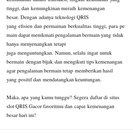
tinggi, dan kemungkinan meraih kemenangan
besar. Dengan adanya teknologi QRIS
yang efisien dan permainan berkualitas tinggi, para pe
main dapat menikmati pengalaman bermain yang tidak
hanya menyenangkan tetapi
juga menguntungkan. Namun, selalu ingat untuk
bermain dengan bijak dan mengikuti tips kemenangan
agar pengalaman bermain tetap memberikan hasil
yang positif dan mendatangkan keuntungan.
Maka, apa yang kamu tunggu? Segera daftar di situs
slot QRIS Gacor favoritmu dan capai kemenangan
besar hari ini!