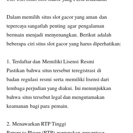
Dalam memilih situs slot gacor yang aman dan
tepercaya sangatlah penting agar pengalaman
bermain menjadi menyenangkan. Berikut adalah
beberapa ciri situs slot gacor yang harus diperhatikan:
1. Terdaftar dan Memiliki Lisensi Resmi
Pastikan bahwa situs tersebut teregistrasi di
badan regulasi resmi serta memiliki lisensi dari
lembaga perjudian yang diakui. Ini menunjukkan
bahwa situs tersebut legal dan mengutamakan
keamanan bagi para pemain.
2. Menawarkan RTP Tinggi
Return to Player (RTP) merupakan persentase