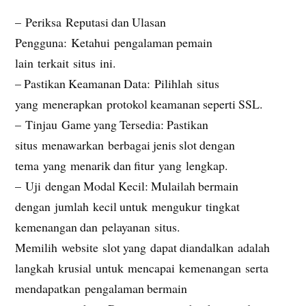
– Periksa Reputasi dan Ulasan
Pengguna: Ketahui pengalaman pemain
lain terkait situs ini.
– Pastikan Keamanan Data: Pilihlah situs
yang menerapkan protokol keamanan seperti SSL.
– Tinjau Game yang Tersedia: Pastikan
situs menawarkan berbagai jenis slot dengan
tema yang menarik dan fitur yang lengkap.
– Uji dengan Modal Kecil: Mulailah bermain
dengan jumlah kecil untuk mengukur tingkat
kemenangan dan pelayanan situs.
Memilih website slot yang dapat diandalkan adalah
langkah krusial untuk mencapai kemenangan serta
mendapatkan pengalaman bermain