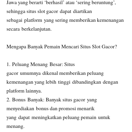
Jawa yang berarti ‘berhasil’ atau ‘sering beruntung’,
sehingga situs slot gacor dapat diartikan
sebagai platform yang sering memberikan kemenangan
secara berkelanjutan.
Mengapa Banyak Pemain Mencari Situs Slot Gacor?
1. Peluang Menang Besar: Situs
gacor umumnya dikenal memberikan peluang
kemenangan yang lebih tinggi dibandingkan dengan
platform lainnya.
2. Bonus Banyak: Banyak situs gacor yang
menyediakan bonus dan promosi menarik
yang dapat meningkatkan peluang pemain untuk
menang.