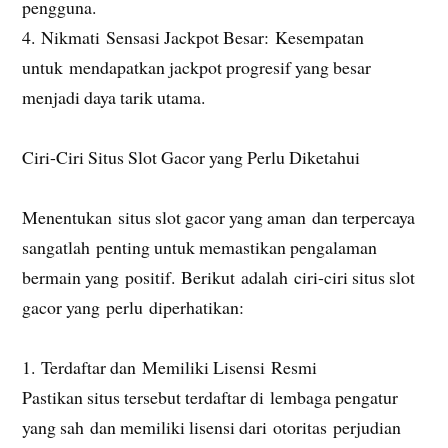
pengguna.
4. Nikmati Sensasi Jackpot Besar: Kesempatan
untuk mendapatkan jackpot progresif yang besar
menjadi daya tarik utama.
Ciri-Ciri Situs Slot Gacor yang Perlu Diketahui
Menentukan situs slot gacor yang aman dan terpercaya
sangatlah penting untuk memastikan pengalaman
bermain yang positif. Berikut adalah ciri-ciri situs slot
gacor yang perlu diperhatikan:
1. Terdaftar dan Memiliki Lisensi Resmi
Pastikan situs tersebut terdaftar di lembaga pengatur
yang sah dan memiliki lisensi dari otoritas perjudian