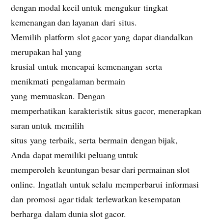
dengan modal kecil untuk mengukur tingkat
kemenangan dan layanan dari situs.
Memilih platform slot gacor yang dapat diandalkan
merupakan hal yang
krusial untuk mencapai kemenangan serta
menikmati pengalaman bermain
yang memuaskan. Dengan
memperhatikan karakteristik situs gacor, menerapkan
saran untuk memilih
situs yang terbaik, serta bermain dengan bijak,
Anda dapat memiliki peluang untuk
memperoleh keuntungan besar dari permainan slot
online. Ingatlah untuk selalu memperbarui informasi
dan promosi agar tidak terlewatkan kesempatan
berharga dalam dunia slot gacor.