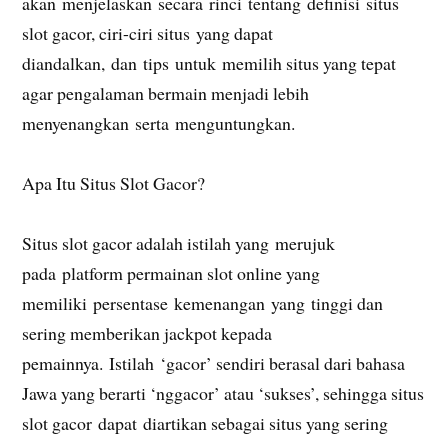
akan menjelaskan secara rinci tentang definisi situs
slot gacor, ciri-ciri situs yang dapat
diandalkan, dan tips untuk memilih situs yang tepat
agar pengalaman bermain menjadi lebih
menyenangkan serta menguntungkan.
Apa Itu Situs Slot Gacor?
Situs slot gacor adalah istilah yang merujuk
pada platform permainan slot online yang
memiliki persentase kemenangan yang tinggi dan
sering memberikan jackpot kepada
pemainnya. Istilah ‘gacor’ sendiri berasal dari bahasa
Jawa yang berarti ‘nggacor’ atau ‘sukses’, sehingga situs
slot gacor dapat diartikan sebagai situs yang sering