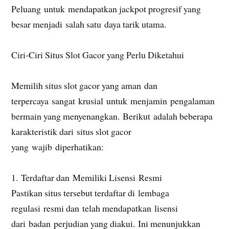
Peluang untuk mendapatkan jackpot progresif yang
besar menjadi salah satu daya tarik utama.
Ciri-Ciri Situs Slot Gacor yang Perlu Diketahui
Memilih situs slot gacor yang aman dan
terpercaya sangat krusial untuk menjamin pengalaman
bermain yang menyenangkan. Berikut adalah beberapa
karakteristik dari situs slot gacor
yang wajib diperhatikan:
1. Terdaftar dan Memiliki Lisensi Resmi
Pastikan situs tersebut terdaftar di lembaga
regulasi resmi dan telah mendapatkan lisensi
dari badan perjudian yang diakui. Ini menunjukkan