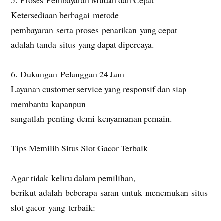
5. Proses Pembayaran Mudah dan Cepat
Ketersediaan berbagai metode
pembayaran serta proses penarikan yang cepat
adalah tanda situs yang dapat dipercaya.
6. Dukungan Pelanggan 24 Jam
Layanan customer service yang responsif dan siap
membantu kapanpun
sangatlah penting demi kenyamanan pemain.
Tips Memilih Situs Slot Gacor Terbaik
Agar tidak keliru dalam pemilihan,
berikut adalah beberapa saran untuk menemukan situs
slot gacor yang terbaik: