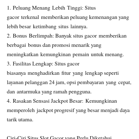
1. Peluang Menang Lebih Tinggi: Situs
gacor terkenal memberikan peluang kemenangan yang
lebih besar ketimbang situs lainnya.
2. Bonus Berlimpah: Banyak situs gacor memberikan
berbagai bonus dan promosi menarik yang
meningkatkan kemungkinan pemain untuk menang.
3. Fasilitas Lengkap: Situs gacor
biasanya menghadirkan fitur yang lengkap seperti
layanan pelanggan 24 jam, opsi pembayaran yang cepat,
dan antarmuka yang ramah pengguna.
4. Rasakan Sensasi Jackpot Besar: Kemungkinan
memperoleh jackpot progresif yang besar menjadi daya
tarik utama.
Ciri-Ciri Situs Slot Gacor yang Perlu Diketahui