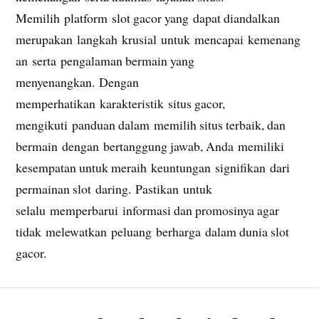
Memilih platform slot gacor yang dapat diandalkan
merupakan langkah krusial untuk mencapai kemenang
an serta pengalaman bermain yang
menyenangkan. Dengan
memperhatikan karakteristik situs gacor,
mengikuti panduan dalam memilih situs terbaik, dan
bermain dengan bertanggung jawab, Anda memiliki
kesempatan untuk meraih keuntungan signifikan dari
permainan slot daring. Pastikan untuk
selalu memperbarui informasi dan promosinya agar
tidak melewatkan peluang berharga dalam dunia slot
gacor.