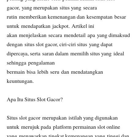
gacor, yang merupakan situs yang secara
rutin memberikan kemenangan dan kesempatan besar
untuk mendapatkan jackpot. Artikel ini
akan menjelaskan secara mendetail apa yang dimaksud
dengan situs slot gacor, ciri-ciri situs yang dapat
dipercaya, serta saran dalam memilih situs yang ideal
sehingga pengalaman
bermain bisa lebih seru dan mendatangkan
keuntungan.
Apa Itu Situs Slot Gacor?
Situs slot gacor merupakan istilah yang digunakan
untuk merujuk pada platform permainan slot online
yang menawarkan tingkat kemenangan yang tinggi dan