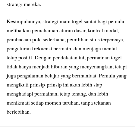
strategi mereka.
Kesimpulannya, strategi main togel santai bagi pemula
melibatkan pemahaman aturan dasar, kontrol modal,
pembacaan pola sederhana, pemilihan situs terpercaya,
pengaturan frekuensi bermain, dan menjaga mental
tetap positif. Dengan pendekatan ini, permainan togel
tidak hanya menjadi hiburan yang menyenangkan, tetapi
juga pengalaman belajar yang bermanfaat. Pemula yang
mengikuti prinsip-prinsip ini akan lebih siap
menghadapi permainan, tetap tenang, dan lebih
menikmati setiap momen taruhan, tanpa tekanan
berlebihan.