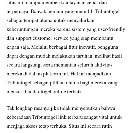
situs ini mampu memberikan layanan cepat dan
terpercaya. Banyak pemain yang memilih Tribuntogel
sebagai tempat utama untuk menyalurkan
keberuntungan mereka karena sistem yang user-friendly
dan support customer service yang siap membantu
kapan saja. Melalui berbagai fitur inovatif, pengguna
dapat dengan mudah melakukan taruhan, melihat hasil
secara langsung, serta memantau seluruh aktivitas
mereka di dalam platform ini. Hal ini menjadikan
Tribuntogel sebagai pilihan utama bagi mereka yang
mencari bandar togel online terbaik.
Tak lengkap rasanya jika tidak menyebutkan bahwa
keberadaan Tribuntogel link terbaru sangat vital untuk
menjaga akses tetap terbuka. Situs ini secara rutin