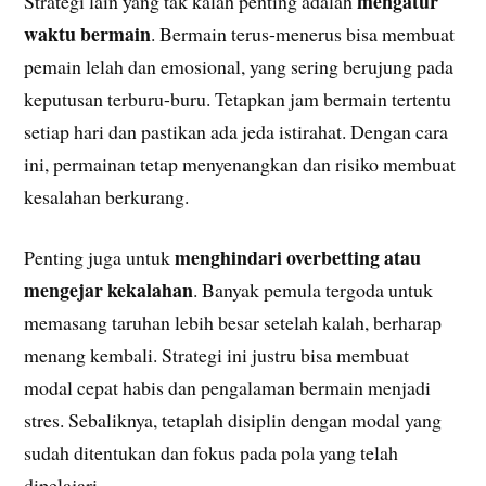
mengatur
Strategi lain yang tak kalah penting adalah
waktu bermain
. Bermain terus-menerus bisa membuat
pemain lelah dan emosional, yang sering berujung pada
keputusan terburu-buru. Tetapkan jam bermain tertentu
setiap hari dan pastikan ada jeda istirahat. Dengan cara
ini, permainan tetap menyenangkan dan risiko membuat
kesalahan berkurang.
menghindari overbetting atau
Penting juga untuk
mengejar kekalahan
. Banyak pemula tergoda untuk
memasang taruhan lebih besar setelah kalah, berharap
menang kembali. Strategi ini justru bisa membuat
modal cepat habis dan pengalaman bermain menjadi
stres. Sebaliknya, tetaplah disiplin dengan modal yang
sudah ditentukan dan fokus pada pola yang telah
dipelajari.