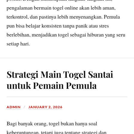
pengalaman bermain togel online akan lebih aman,
terkontrol, dan pastinya lebih menyenangkan. Pemula
pun bisa belajar konsisten tanpa panik atau stres
berlebihan, menjadikan togel sebagai hiburan yang seru
setiap hari.
Strategi Main Togel Santai
untuk Pemain Pemula
ADMIN
JANUARY 2, 2026
Bagi banyak orang, togel bukan hanya soal
keberuntungan, tetapi juga tentang strategi dan