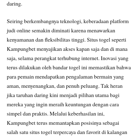
daring.
Seiring berkembangnya teknologi, keberadaan platform
judi online semakin diminati karena menawarkan
kenyamanan dan fleksibilitas tinggi. Situs togel seperti
Kampungbet menyajikan akses kapan saja dan di mana
saja, selama perangkat terhubung internet. Inovasi yang
terus dilakukan oleh bandar togel ini memastikan bahwa
para pemain mendapatkan pengalaman bermain yang
aman, menyenangkan, dan penuh peluang. Tak heran
jika taruhan daring kini menjadi pilihan utama bagi
mereka yang ingin meraih keuntungan dengan cara
simpel dan praktis. Melalui keberhasilan ini,
Kampungbet terus memantapkan posisinya sebagai
salah satu situs togel terpercaya dan favorit di kalangan