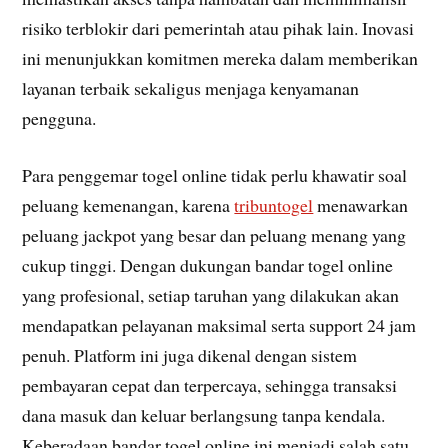
risiko terblokir dari pemerintah atau pihak lain. Inovasi
ini menunjukkan komitmen mereka dalam memberikan
layanan terbaik sekaligus menjaga kenyamanan
pengguna.
Para penggemar togel online tidak perlu khawatir soal
peluang kemenangan, karena
tribuntogel
menawarkan
peluang jackpot yang besar dan peluang menang yang
cukup tinggi. Dengan dukungan bandar togel online
yang profesional, setiap taruhan yang dilakukan akan
mendapatkan pelayanan maksimal serta support 24 jam
penuh. Platform ini juga dikenal dengan sistem
pembayaran cepat dan terpercaya, sehingga transaksi
dana masuk dan keluar berlangsung tanpa kendala.
Keberadaan bandar togel online ini menjadi salah satu