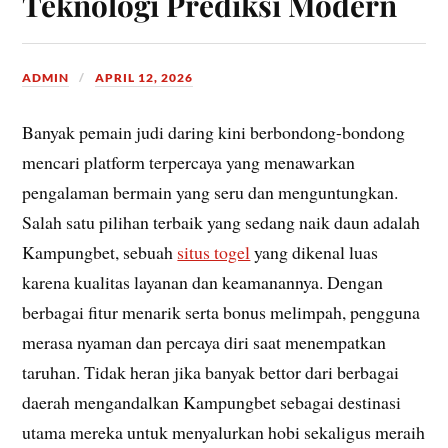
Teknologi Prediksi Modern
ADMIN
APRIL 12, 2026
Banyak pemain judi daring kini berbondong-bondong
mencari platform terpercaya yang menawarkan
pengalaman bermain yang seru dan menguntungkan.
Salah satu pilihan terbaik yang sedang naik daun adalah
Kampungbet, sebuah
situs togel
yang dikenal luas
karena kualitas layanan dan keamanannya. Dengan
berbagai fitur menarik serta bonus melimpah, pengguna
merasa nyaman dan percaya diri saat menempatkan
taruhan. Tidak heran jika banyak bettor dari berbagai
daerah mengandalkan Kampungbet sebagai destinasi
utama mereka untuk menyalurkan hobi sekaligus meraih