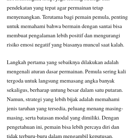
pendekatan yang tepat agar permainan tetap
menyenangkan. Terutama bagi pemain pemula, penting
untuk memahami bahwa bermain dengan santai bisa
membuat pengalaman lebih positif dan mengurangi
risiko emosi negatif yang biasanya muncul saat kalah.
Langkah pertama yang sebaiknya dilakukan adalah
mengenali aturan dasar permainan. Pemula sering kali
tergoda untuk langsung memasang angka banyak
sekaligus, berharap untung besar dalam satu putaran.
Namun, strategi yang lebih bijak adalah memahami
jenis taruhan yang tersedia, peluang menang masing-
masing, serta batasan modal yang dimiliki. Dengan
pengetahuan ini, pemain bisa lebih percaya diri dan
tidak terburu-buru dalam mengambil keputusan.