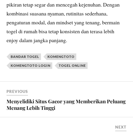
pikiran tetap segar dan mencegah kejenuhan. Dengan
kombinasi suasana nyaman, rutinitas sederhana,
pengaturan modal, dan mindset yang tenang, bermain
togel di rumah bisa tetap konsisten dan terasa lebih
enjoy dalam jangka panjang.
BANDAR TOGEL
KOMENGTOTO
KOMENGTOTO LOGIN
TOGEL ONLINE
PREVIOUS
Menyelidiki Situs Gacor yang Memberikan Peluang
Menang Lebih Tinggi
NEXT