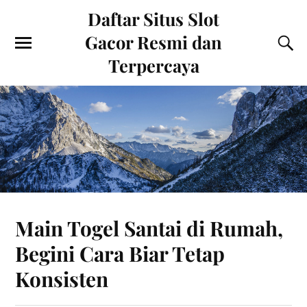
Daftar Situs Slot
Gacor Resmi dan
Terpercaya
Main Togel Santai di Rumah,
Begini Cara Biar Tetap
Konsisten