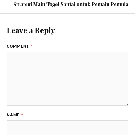
Strategi Main Togel Santai untuk Pemain Pemula
Leave a Reply
COMMENT
*
NAME
*