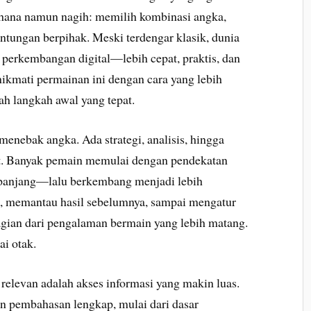
rhana namun nagih: memilih kombinasi angka,
ntungan berpihak. Meski terdengar klasik, dunia
i perkembangan digital—lebih cepat, praktis, dan
ikmati permainan ini dengan cara yang lebih
h langkah awal yang tepat.
menebak angka. Ada strategi, analisis, hingga
ht. Banyak pemain memulai dengan pendekatan
i panjang—lalu berkembang menjadi lebih
a, memantau hasil sebelumnya, sampai mengatur
agian dari pengalaman bermain yang lebih matang.
ai otak.
 relevan adalah akses informasi yang makin luas.
an pembahasan lengkap, mulai dari dasar