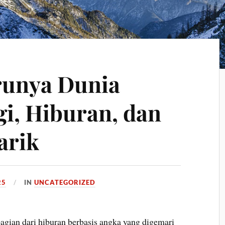
runya Dunia
gi, Hiburan, dan
arik
25
IN
UNCATEGORIZED
agian dari hiburan berbasis angka yang digemari