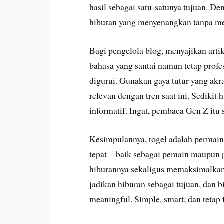
hasil sebagai satu-satunya tujuan. De
hiburan yang menyenangkan tanpa m
Bagi pengelola blog, menyajikan arti
bahasa yang santai namun tetap profe
digurui. Gunakan gaya tutur yang akra
relevan dengan tren saat ini. Sediki
informatif. Ingat, pembaca Gen Z itu 
Kesimpulannya, togel adalah permain
tepat—baik sebagai pemain maupun p
hiburannya sekaligus memaksimalkan 
jadikan hiburan sebagai tujuan, dan 
meaningful. Simple, smart, dan tetap 