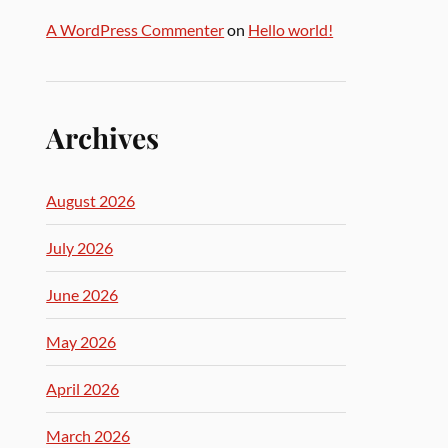
A WordPress Commenter
on
Hello world!
Archives
August 2026
July 2026
June 2026
May 2026
April 2026
March 2026