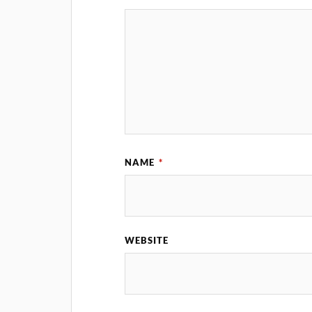
NAME
*
WEBSITE