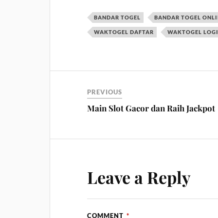
BANDAR TOGEL
BANDAR TOGEL ONLI
WAKTOGEL DAFTAR
WAKTOGEL LOG
PREVIOUS
Main Slot Gacor dan Raih Jackpot
Leave a Reply
COMMENT
*