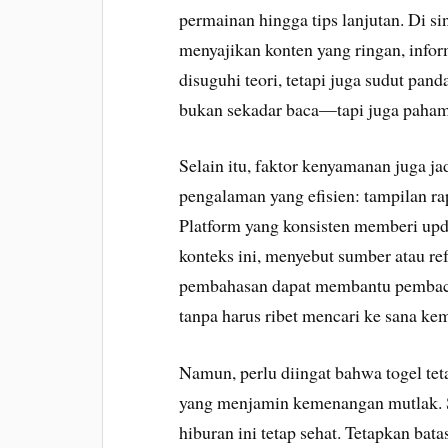
permainan hingga tips lanjutan. Di s
menyajikan konten yang ringan, infor
disuguhi teori, tetapi juga sudut pand
bukan sekadar baca—tapi juga paham
Selain itu, faktor kenyamanan juga j
pengalaman yang efisien: tampilan rap
Platform yang konsisten memberi upd
konteks ini, menyebut sumber atau ref
pembahasan dapat membantu pembaca 
tanpa harus ribet mencari ke sana kem
Namun, perlu diingat bahwa togel tet
yang menjamin kemenangan mutlak. Si
hiburan ini tetap sehat. Tetapkan bat