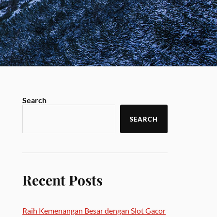
Search
SEARCH
Recent Posts
Raih Kemenangan Besar dengan Slot Gacor