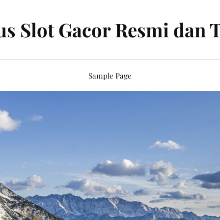
tus Slot Gacor Resmi dan 
Sample Page