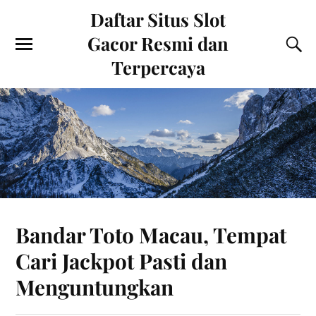
Daftar Situs Slot
Gacor Resmi dan
Terpercaya
Bandar Toto Macau, Tempat
Cari Jackpot Pasti dan
Menguntungkan