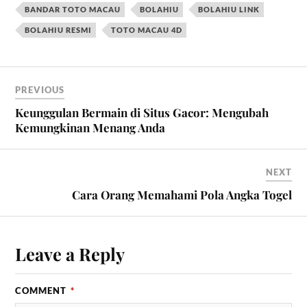
BANDAR TOTO MACAU
BOLAHIU
BOLAHIU LINK
BOLAHIU RESMI
TOTO MACAU 4D
PREVIOUS
Keunggulan Bermain di Situs Gacor: Mengubah
Kemungkinan Menang Anda
NEXT
Cara Orang Memahami Pola Angka Togel
Leave a Reply
COMMENT
*