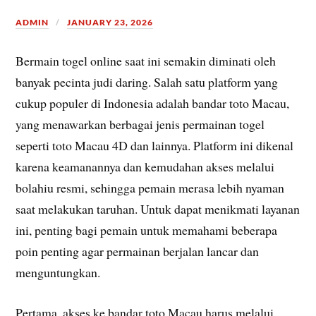
ADMIN
JANUARY 23, 2026
Bermain togel online saat ini semakin diminati oleh
banyak pecinta judi daring. Salah satu platform yang
cukup populer di Indonesia adalah bandar toto Macau,
yang menawarkan berbagai jenis permainan togel
seperti toto Macau 4D dan lainnya. Platform ini dikenal
karena keamanannya dan kemudahan akses melalui
bolahiu resmi, sehingga pemain merasa lebih nyaman
saat melakukan taruhan. Untuk dapat menikmati layanan
ini, penting bagi pemain untuk memahami beberapa
poin penting agar permainan berjalan lancar dan
menguntungkan.
Pertama, akses ke bandar toto Macau harus melalui