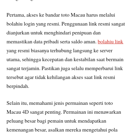
Pertama, akses ke bandar toto Macau harus melalui
bolahiu login yang resmi. Penggunaan link resmi sangat
dianjurkan untuk menghindari penipuan dan
memastikan data pribadi serta saldo aman.
bolahiu link
yang resmi biasanya terhubung langsung ke server
utama, sehingga kecepatan dan kestabilan saat bermain
sangat terjamin. Pastikan juga selalu memperbarui link
tersebut agar tidak kehilangan akses saat link resmi
berpindah.
Selain itu, memahami jenis permainan seperti toto
Macau 4D sangat penting. Permainan ini menawarkan
peluang besar bagi pemain untuk mendapatkan
kemenangan besar, asalkan mereka mengetahui pola