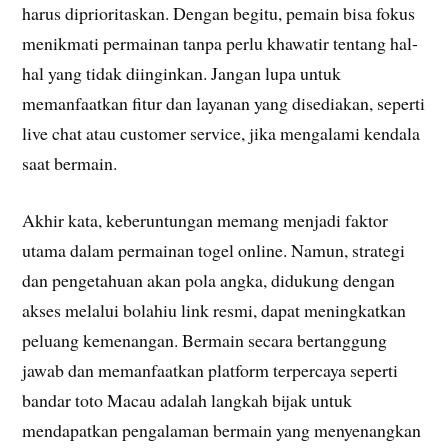
harus diprioritaskan. Dengan begitu, pemain bisa fokus
menikmati permainan tanpa perlu khawatir tentang hal-
hal yang tidak diinginkan. Jangan lupa untuk
memanfaatkan fitur dan layanan yang disediakan, seperti
live chat atau customer service, jika mengalami kendala
saat bermain.
Akhir kata, keberuntungan memang menjadi faktor
utama dalam permainan togel online. Namun, strategi
dan pengetahuan akan pola angka, didukung dengan
akses melalui bolahiu link resmi, dapat meningkatkan
peluang kemenangan. Bermain secara bertanggung
jawab dan memanfaatkan platform terpercaya seperti
bandar toto Macau adalah langkah bijak untuk
mendapatkan pengalaman bermain yang menyenangkan