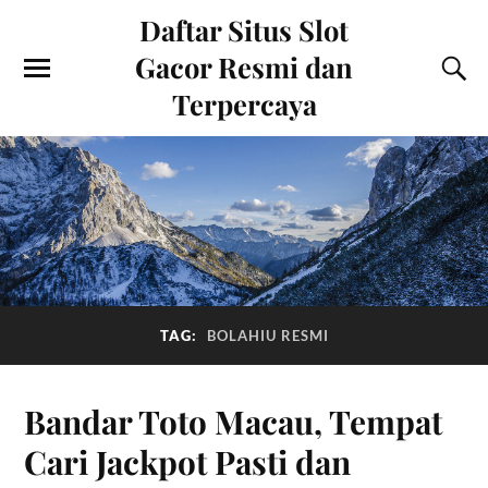
Daftar Situs Slot
Gacor Resmi dan
Terpercaya
TAG:
BOLAHIU RESMI
Bandar Toto Macau, Tempat
Cari Jackpot Pasti dan