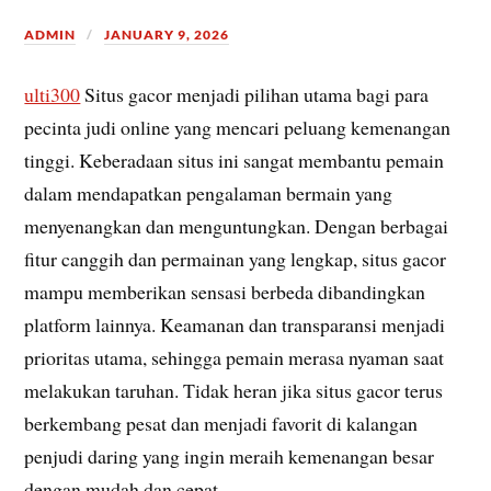
ADMIN
JANUARY 9, 2026
ulti300
Situs gacor menjadi pilihan utama bagi para
pecinta judi online yang mencari peluang kemenangan
tinggi. Keberadaan situs ini sangat membantu pemain
dalam mendapatkan pengalaman bermain yang
menyenangkan dan menguntungkan. Dengan berbagai
fitur canggih dan permainan yang lengkap, situs gacor
mampu memberikan sensasi berbeda dibandingkan
platform lainnya. Keamanan dan transparansi menjadi
prioritas utama, sehingga pemain merasa nyaman saat
melakukan taruhan. Tidak heran jika situs gacor terus
berkembang pesat dan menjadi favorit di kalangan
penjudi daring yang ingin meraih kemenangan besar
dengan mudah dan cepat.