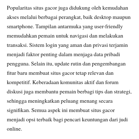
Popularitas situs gacor juga didukung oleh kemudahan
akses melalui berbagai perangkat, baik desktop maupun
smartphone. Tampilan antarmuka yang user-friendly
memudahkan pemain untuk navigasi dan melakukan
transaksi. Sistem login yang aman dan privasi terjamin
menjadi faktor penting dalam menjaga data pribadi
pengguna. Selain itu, update rutin dan pengembangan
fitur baru membuat situs gacor tetap relevan dan
kompetitif. Keberadaan komunitas aktif dan forum
diskusi juga membantu pemain berbagi tips dan strategi,
sehingga meningkatkan peluang menang secara
signifikan. Semua aspek ini membuat situs gacor
menjadi opsi terbaik bagi pencari keuntungan dari judi
online.