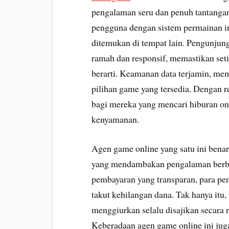
pengalaman seru dan penuh tantanga
pengguna dengan sistem permainan ino
ditemukan di tempat lain. Pengunjun
ramah dan responsif, memastikan seti
berarti. Keamanan data terjamin, mem
pilihan game yang tersedia. Dengan r
bagi mereka yang mencari hiburan o
kenyamanan.
Agen game online yang satu ini be
yang mendambakan pengalaman berbeda
pembayaran yang transparan, para p
takut kehilangan dana. Tak hanya itu
menggiurkan selalu disajikan secara 
Keberadaan agen game online ini j