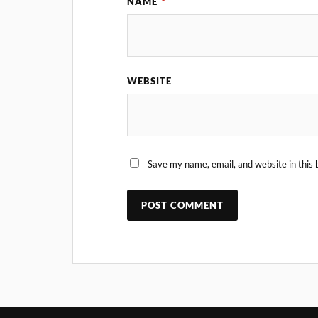
NAME
*
WEBSITE
Save my name, email, and website in this 