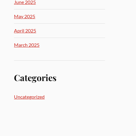
June 2025
May 2025
April 2025
March 2025
Categories
Uncategorized