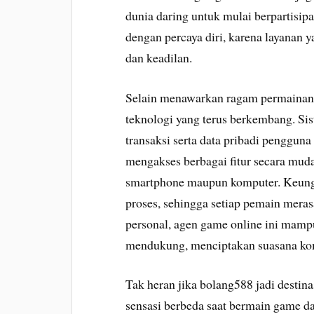
dunia daring untuk mulai berpartisi
dengan percaya diri, karena layanan
dan keadilan.
Selain menawarkan ragam permainan s
teknologi yang terus berkembang. Si
transaksi serta data pribadi penggun
mengakses berbagai fitur secara muda
smartphone maupun komputer. Keunggu
proses, sehingga setiap pemain meras
personal, agen game online ini mam
mendukung, menciptakan suasana kom
Tak heran jika bolang588 jadi destin
sensasi berbeda saat bermain game da