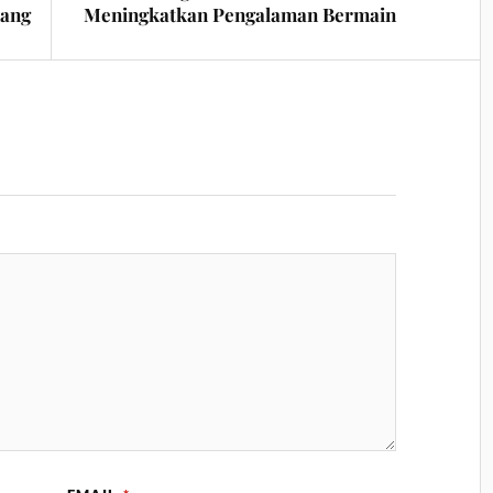
nang
Meningkatkan Pengalaman Bermain