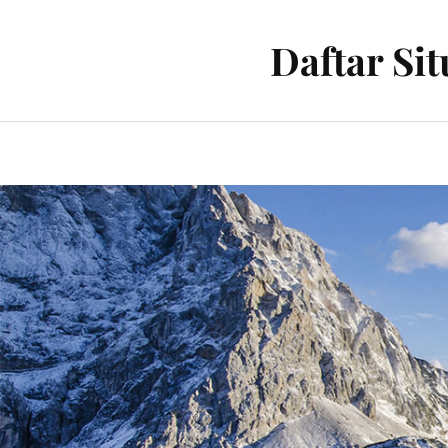
Daftar Si