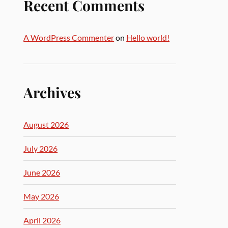
Recent Comments
A WordPress Commenter
on
Hello world!
Archives
August 2026
July 2026
June 2026
May 2026
April 2026