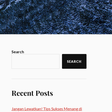
Search
SEARCH
Recent Posts
Jangan Lewatkan! Tips Sukses Menang di