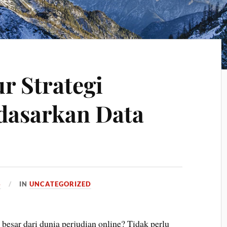
r Strategi
dasarkan Data
6
IN
UNCATEGORIZED
esar dari dunia perjudian online? Tidak perlu