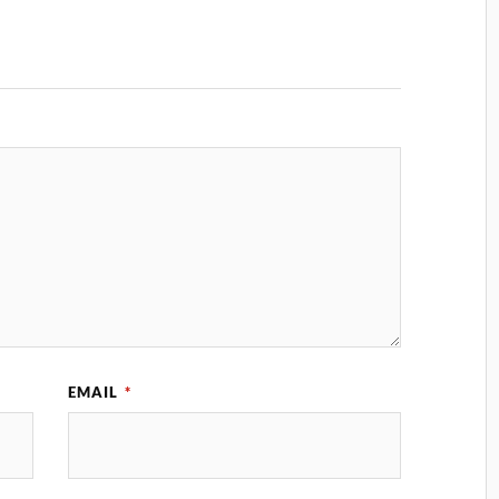
EMAIL
*