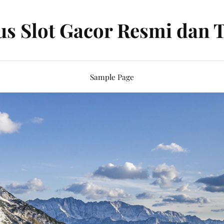
tus Slot Gacor Resmi dan 
Sample Page