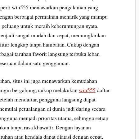
 seperti win555 menawarkan pengalaman yang
Dengan berbagai permainan menarik yang mampu
i peluang untuk meraih keberuntungan nyata.
 menjadi sangat mudah dan cepat, memungkinkan
fitur lengkap tanpa hambatan. Cukup dengan
bagai taruhan favorit langsung terbuka lebar,
eseruan dalam satu genggaman.
ruhan, situs ini juga menawarkan kemudahan
g ingin bergabung, cukup melakukan
win555
daftar
Setelah mendaftar, pengguna langsung dapat
emulai petualangan di dunia judi daring secara
ngguna menjadi prioritas utama, sehingga setiap
kukan tanpa rasa khawatir. Dengan layanan
tuhan atau kendala dapat diatasi dengan cepat,