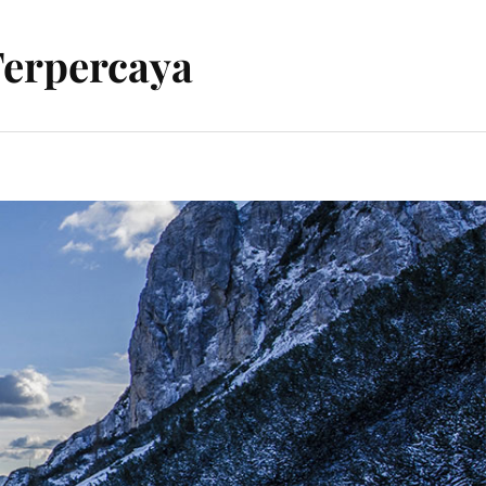
Terpercaya