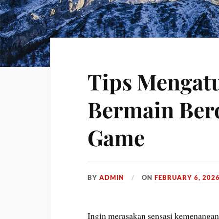
Tips Mengatu
Bermain Ber
Game
BY
ADMIN
ON
FEBRUARY 6, 202
Ingin merasakan sensasi kemenangan b