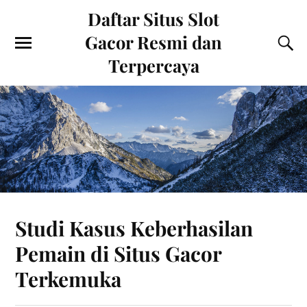
Daftar Situs Slot
Gacor Resmi dan
Terpercaya
Studi Kasus Keberhasilan
Pemain di Situs Gacor
Terkemuka