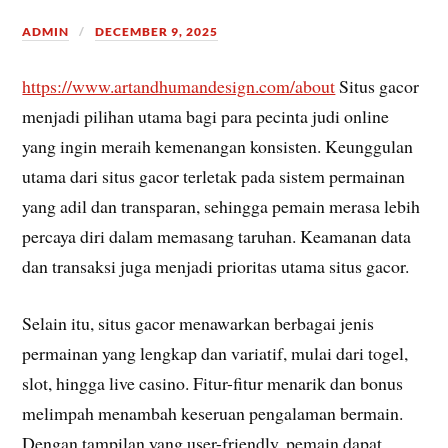
ADMIN
DECEMBER 9, 2025
https://www.artandhumandesign.com/about
Situs gacor
menjadi pilihan utama bagi para pecinta judi online
yang ingin meraih kemenangan konsisten. Keunggulan
utama dari situs gacor terletak pada sistem permainan
yang adil dan transparan, sehingga pemain merasa lebih
percaya diri dalam memasang taruhan. Keamanan data
dan transaksi juga menjadi prioritas utama situs gacor.
Selain itu, situs gacor menawarkan berbagai jenis
permainan yang lengkap dan variatif, mulai dari togel,
slot, hingga live casino. Fitur-fitur menarik dan bonus
melimpah menambah keseruan pengalaman bermain.
Dengan tampilan yang user-friendly, pemain dapat