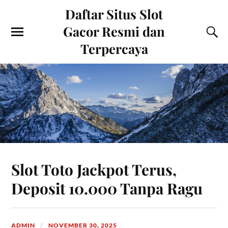
Daftar Situs Slot
Gacor Resmi dan
Terpercaya
Slot Toto Jackpot Terus,
Deposit 10.000 Tanpa Ragu
ADMIN
NOVEMBER 30, 2025