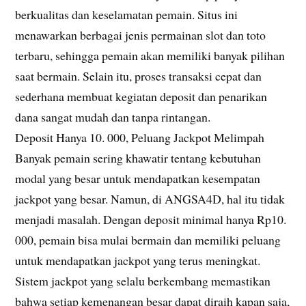
berkualitas dan keselamatan pemain. Situs ini
menawarkan berbagai jenis permainan slot dan toto
terbaru, sehingga pemain akan memiliki banyak pilihan
saat bermain. Selain itu, proses transaksi cepat dan
sederhana membuat kegiatan deposit dan penarikan
dana sangat mudah dan tanpa rintangan.
Deposit Hanya 10. 000, Peluang Jackpot Melimpah
Banyak pemain sering khawatir tentang kebutuhan
modal yang besar untuk mendapatkan kesempatan
jackpot yang besar. Namun, di ANGSA4D, hal itu tidak
menjadi masalah. Dengan deposit minimal hanya Rp10.
000, pemain bisa mulai bermain dan memiliki peluang
untuk mendapatkan jackpot yang terus meningkat.
Sistem jackpot yang selalu berkembang memastikan
bahwa setiap kemenangan besar dapat diraih kapan saja,