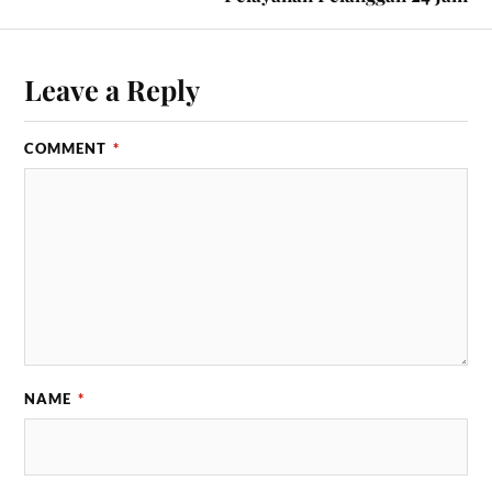
Leave a Reply
COMMENT
*
NAME
*