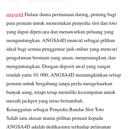
angsa4d
Dalam dunia permainan daring, penting bagi
para pemain untuk menemukan penyedia slot dan toto
yang dapat dipercaya dan menawarkan peluang yang
menguntungkan. ANGSA4D muncul sebagai pilihan
ideal bagi semua penggemar judi online yang mencari
pengalaman bermain yang aman, menyenangkan, dan
menguntungkan. Dengan deposit awal yang sangat
rendah yaitu 10. 000, ANGSA4D memungkinkan setiap
pemain untuk bergabung tanpa perlu mengeluarkan
banyak uang, tetapi tetap memiliki kesempatan untuk
meraih jackpot yang terus bertambah.
Keunggulan sebagai Penyedia Bandar Slot Toto
Salah satu alasan utama pilihan pemain kepada
ANGSA4D adalah dedikasinya terhadap pelayanan