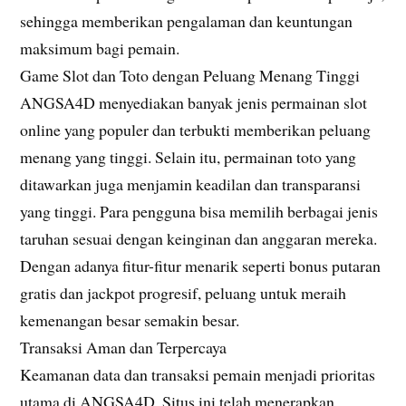
sehingga memberikan pengalaman dan keuntungan
maksimum bagi pemain.
Game Slot dan Toto dengan Peluang Menang Tinggi
ANGSA4D menyediakan banyak jenis permainan slot
online yang populer dan terbukti memberikan peluang
menang yang tinggi. Selain itu, permainan toto yang
ditawarkan juga menjamin keadilan dan transparansi
yang tinggi. Para pengguna bisa memilih berbagai jenis
taruhan sesuai dengan keinginan dan anggaran mereka.
Dengan adanya fitur-fitur menarik seperti bonus putaran
gratis dan jackpot progresif, peluang untuk meraih
kemenangan besar semakin besar.
Transaksi Aman dan Terpercaya
Keamanan data dan transaksi pemain menjadi prioritas
utama di ANGSA4D. Situs ini telah menerapkan