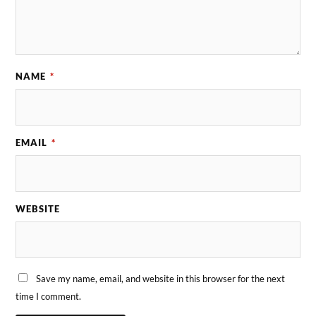
NAME
*
EMAIL
*
WEBSITE
Save my name, email, and website in this browser for the next
time I comment.