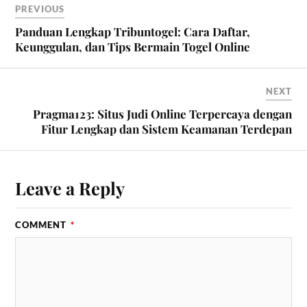
PREVIOUS
Panduan Lengkap Tribuntogel: Cara Daftar,
Keunggulan, dan Tips Bermain Togel Online
NEXT
Pragma123: Situs Judi Online Terpercaya dengan
Fitur Lengkap dan Sistem Keamanan Terdepan
Leave a Reply
COMMENT
*