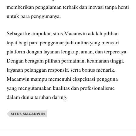
memberikan pengalaman terbaik dan inovasi tanpa henti
untuk para penggunanya.
Sebagai kesimpulan, situs Macanwin adalah pilihan
tepat bagi para penggemar judi online yang mencari
platform dengan layanan lengkap, aman, dan terpercaya.
Dengan beragam pilihan permainan, keamanan tinggi,
layanan pelanggan responsif, serta bonus menarik,
Macanwin mampu memenuhi ekspektasi pengguna
yang mengutamakan kualitas dan profesionalisme
dalam dunia taruhan daring.
SITUS MACANWIN