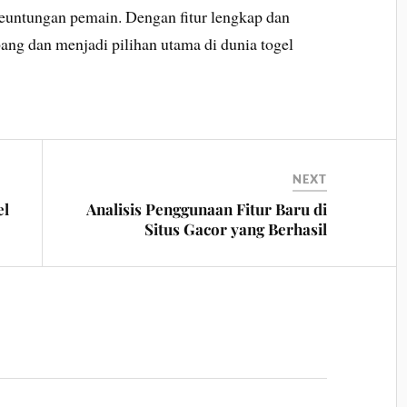
untungan pemain. Dengan fitur lengkap dan
bang dan menjadi pilihan utama di dunia togel
NEXT
el
Analisis Penggunaan Fitur Baru di
Situs Gacor yang Berhasil