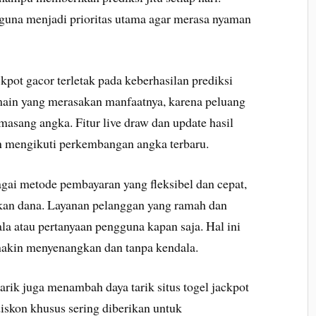
guna menjadi prioritas utama agar merasa nyaman
kpot gacor terletak pada keberhasilan prediksi
main yang merasakan manfaatnya, karena peluang
asang angka. Fitur live draw dan update hasil
 mengikuti perkembangan angka terbaru.
bagai metode pembayaran yang fleksibel dan cepat,
an dana. Layanan pelanggan yang ramah dan
la atau pertanyaan pengguna kapan saja. Hal ini
akin menyenangkan dan tanpa kendala.
rik juga menambah daya tarik situs togel jackpot
diskon khusus sering diberikan untuk