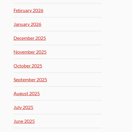
February 2026
January 2026
December 2025
November 2025
October 2025
September 2025
August 2025
July 2025
June 2025