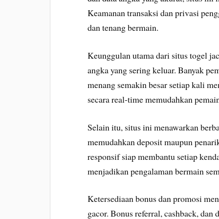
Keamanan transaksi dan privasi peng
dan tenang bermain.
Keunggulan utama dari situs togel jac
angka yang sering keluar. Banyak pe
menang semakin besar setiap kali mem
secara real-time memudahkan pemain
Selain itu, situs ini menawarkan ber
memudahkan deposit maupun penarik
responsif siap membantu setiap kenda
menjadikan pengalaman bermain sem
Ketersediaan bonus dan promosi mena
gacor. Bonus referral, cashback, dan 