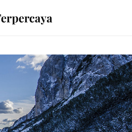
Terpercaya