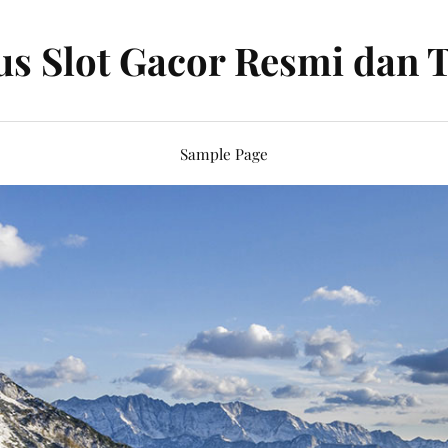
tus Slot Gacor Resmi dan 
Sample Page