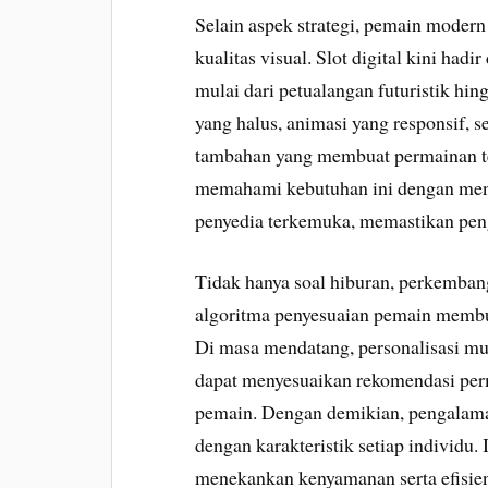
Selain aspek strategi, pemain mode
kualitas visual. Slot digital kini ha
mulai dari petualangan futuristik hi
yang halus, animasi yang responsif, se
tambahan yang membuat permainan ter
memahami kebutuhan ini dengan meny
penyedia terkemuka, memastikan peng
Tidak hanya soal hiburan, perkemban
algoritma penyesuaian pemain membu
Di masa mendatang, personalisasi mu
dapat menyesuaikan rekomendasi perm
pemain. Dengan demikian, pengalaman
dengan karakteristik setiap individu. 
menekankan kenyamanan serta efisiens