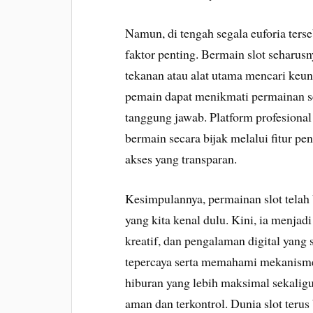
Namun, di tengah segala euforia ter
faktor penting. Bermain slot seharusn
tekanan atau alat utama mencari keu
pemain dapat menikmati permainan se
tanggung jawab. Platform profesional
bermain secara bijak melalui fitur pe
akses yang transparan.
Kesimpulannya, permainan slot tela
yang kita kenal dulu. Kini, ia menjad
kreatif, dan pengalaman digital yang
tepercaya serta memahami mekanisme
hiburan yang lebih maksimal sekalig
aman dan terkontrol. Dunia slot teru