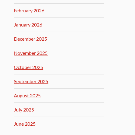
February 2026
January 2026
December 2025
November 2025
October 2025
September 2025
August 2025
July 2025
June 2025