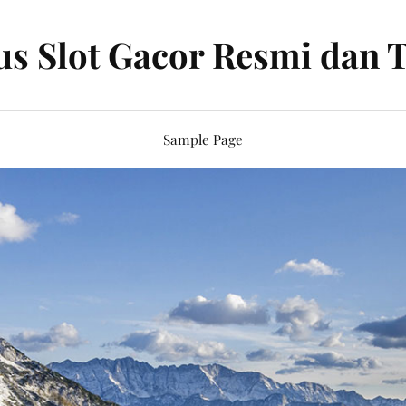
tus Slot Gacor Resmi dan 
Sample Page