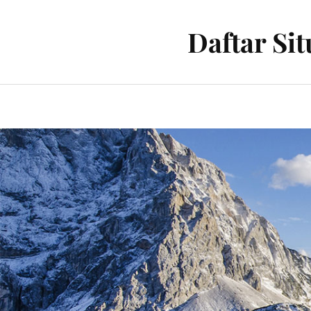
Daftar Si