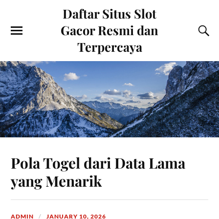
Daftar Situs Slot
Gacor Resmi dan
Terpercaya
Pola Togel dari Data Lama
yang Menarik
ADMIN
JANUARY 10, 2026