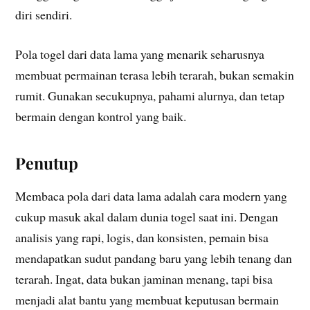
diri sendiri.
Pola togel dari data lama yang menarik seharusnya
membuat permainan terasa lebih terarah, bukan semakin
rumit. Gunakan secukupnya, pahami alurnya, dan tetap
bermain dengan kontrol yang baik.
Penutup
Membaca pola dari data lama adalah cara modern yang
cukup masuk akal dalam dunia togel saat ini. Dengan
analisis yang rapi, logis, dan konsisten, pemain bisa
mendapatkan sudut pandang baru yang lebih tenang dan
terarah. Ingat, data bukan jaminan menang, tapi bisa
menjadi alat bantu yang membuat keputusan bermain