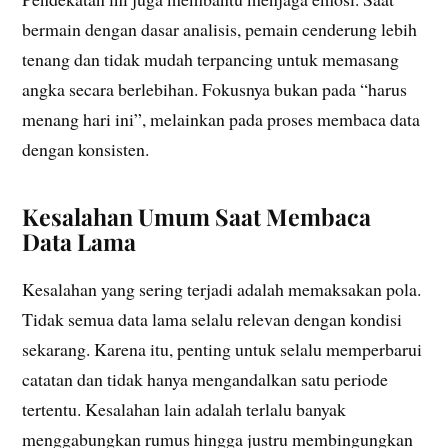
bermain dengan dasar analisis, pemain cenderung lebih
tenang dan tidak mudah terpancing untuk memasang
angka secara berlebihan. Fokusnya bukan pada “harus
menang hari ini”, melainkan pada proses membaca data
dengan konsisten.
Kesalahan Umum Saat Membaca
Data Lama
Kesalahan yang sering terjadi adalah memaksakan pola.
Tidak semua data lama selalu relevan dengan kondisi
sekarang. Karena itu, penting untuk selalu memperbarui
catatan dan tidak hanya mengandalkan satu periode
tertentu. Kesalahan lain adalah terlalu banyak
menggabungkan rumus hingga justru membingungkan