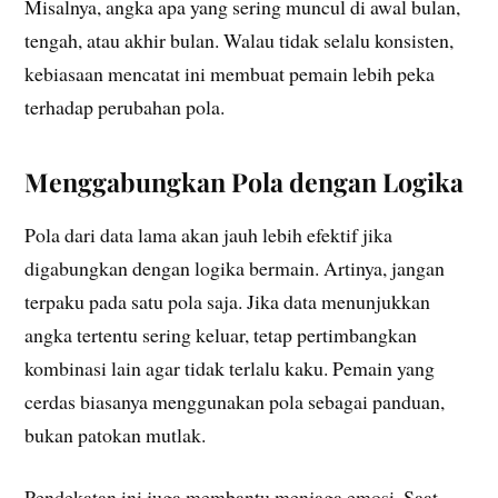
Misalnya, angka apa yang sering muncul di awal bulan,
tengah, atau akhir bulan. Walau tidak selalu konsisten,
kebiasaan mencatat ini membuat pemain lebih peka
terhadap perubahan pola.
Menggabungkan Pola dengan Logika
Pola dari data lama akan jauh lebih efektif jika
digabungkan dengan logika bermain. Artinya, jangan
terpaku pada satu pola saja. Jika data menunjukkan
angka tertentu sering keluar, tetap pertimbangkan
kombinasi lain agar tidak terlalu kaku. Pemain yang
cerdas biasanya menggunakan pola sebagai panduan,
bukan patokan mutlak.
Pendekatan ini juga membantu menjaga emosi. Saat