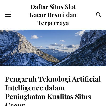
Daftar Situs Slot
Gacor Resmi dan
Terpercaya
Pengaruh Teknologi Artificial
Intelligence dalam
Peningkatan Kualitas Situs
Gacor