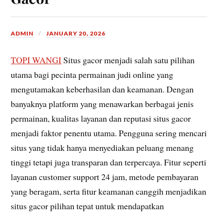
ADMIN
JANUARY 20, 2026
TOPI WANGI
Situs gacor menjadi salah satu pilihan
utama bagi pecinta permainan judi online yang
mengutamakan keberhasilan dan keamanan. Dengan
banyaknya platform yang menawarkan berbagai jenis
permainan, kualitas layanan dan reputasi situs gacor
menjadi faktor penentu utama. Pengguna sering mencari
situs yang tidak hanya menyediakan peluang menang
tinggi tetapi juga transparan dan terpercaya. Fitur seperti
layanan customer support 24 jam, metode pembayaran
yang beragam, serta fitur keamanan canggih menjadikan
situs gacor pilihan tepat untuk mendapatkan