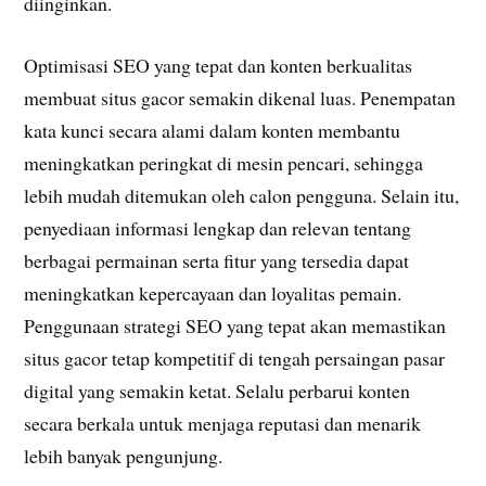
diinginkan.
Optimisasi SEO yang tepat dan konten berkualitas
membuat situs gacor semakin dikenal luas. Penempatan
kata kunci secara alami dalam konten membantu
meningkatkan peringkat di mesin pencari, sehingga
lebih mudah ditemukan oleh calon pengguna. Selain itu,
penyediaan informasi lengkap dan relevan tentang
berbagai permainan serta fitur yang tersedia dapat
meningkatkan kepercayaan dan loyalitas pemain.
Penggunaan strategi SEO yang tepat akan memastikan
situs gacor tetap kompetitif di tengah persaingan pasar
digital yang semakin ketat. Selalu perbarui konten
secara berkala untuk menjaga reputasi dan menarik
lebih banyak pengunjung.