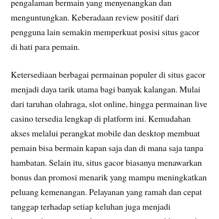
pengalaman bermain yang menyenangkan dan
menguntungkan. Keberadaan review positif dari
pengguna lain semakin memperkuat posisi situs gacor
di hati para pemain.
Ketersediaan berbagai permainan populer di situs gacor
menjadi daya tarik utama bagi banyak kalangan. Mulai
dari taruhan olahraga, slot online, hingga permainan live
casino tersedia lengkap di platform ini. Kemudahan
akses melalui perangkat mobile dan desktop membuat
pemain bisa bermain kapan saja dan di mana saja tanpa
hambatan. Selain itu, situs gacor biasanya menawarkan
bonus dan promosi menarik yang mampu meningkatkan
peluang kemenangan. Pelayanan yang ramah dan cepat
tanggap terhadap setiap keluhan juga menjadi