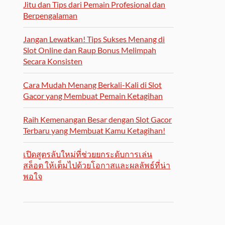
Jitu dan Tips dari Pemain Profesional dan
Berpengalaman
Jangan Lewatkan! Tips Sukses Menang di
Slot Online dan Raup Bonus Melimpah
Secara Konsisten
Cara Mudah Menang Berkali-Kali di Slot
Gacor yang Membuat Pemain Ketagihan
Raih Kemenangan Besar dengan Slot Gacor
Terbaru yang Membuat Kamu Ketagihan!
เปิดสูตรลับใหม่ที่ช่วยยกระดับการเล่น
สล็อต ให้เต็มไปด้วยโอกาสและผลลัพธ์ที่น่า
พอใจ