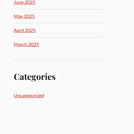
June 2025
May 2025
April 2025
March 2025
Categories
Uncategorized