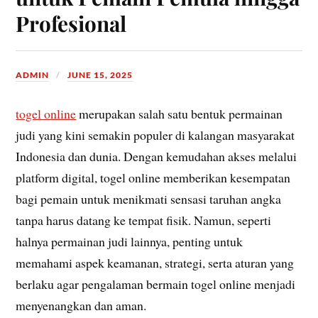
Profesional
ADMIN
JUNE 15, 2025
togel online
merupakan salah satu bentuk permainan
judi yang kini semakin populer di kalangan masyarakat
Indonesia dan dunia. Dengan kemudahan akses melalui
platform digital, togel online memberikan kesempatan
bagi pemain untuk menikmati sensasi taruhan angka
tanpa harus datang ke tempat fisik. Namun, seperti
halnya permainan judi lainnya, penting untuk
memahami aspek keamanan, strategi, serta aturan yang
berlaku agar pengalaman bermain togel online menjadi
menyenangkan dan aman.