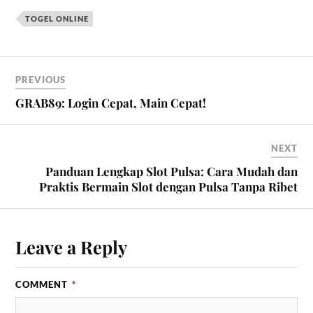
TOGEL ONLINE
PREVIOUS
GRAB89: Login Cepat, Main Cepat!
NEXT
Panduan Lengkap Slot Pulsa: Cara Mudah dan
Praktis Bermain Slot dengan Pulsa Tanpa Ribet
Leave a Reply
COMMENT
*