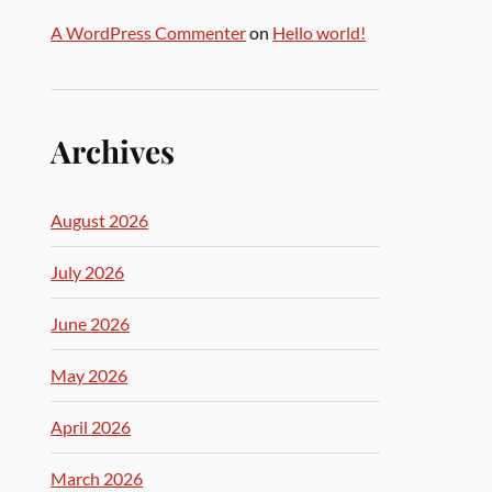
A WordPress Commenter
on
Hello world!
Archives
August 2026
July 2026
June 2026
May 2026
April 2026
March 2026