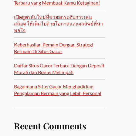
Terbaru yang Membuat Kamu Ketagihan!
เปิดสูตรลับใหม่ที่ช่วยยกระดับการเล่น
สล็อต ให้เต็มไปด้วยโอกาสและผลลัพธ์ที่น่า
พอใจ
Keberhasilan Pemain Dengan Strategi
Bermain Di Situs Gacor
Daftar Situs Gacor Terbaru Dengan Deposit
Murah dan Bonus Melimpah
Bagaimana Situs Gacor Menghadirkan
Pengalaman Bermain yang Lebih Personal
Recent Comments