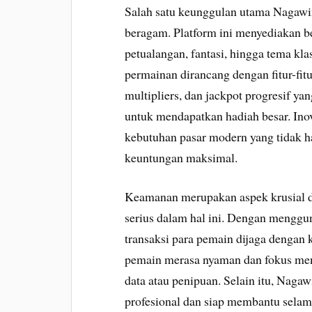
Salah satu keunggulan utama Nagawin
beragam. Platform ini menyediakan b
petualangan, fantasi, hingga tema kl
permainan dirancang dengan fitur-fitur
multipliers, dan jackpot progresif
untuk mendapatkan hadiah besar. I
kebutuhan pasar modern yang tidak h
keuntungan maksimal.
Keamanan merupakan aspek krusial d
serius dalam hal ini. Dengan menggun
transaksi para pemain dijaga dengan
pemain merasa nyaman dan fokus men
data atau penipuan. Selain itu, Naga
profesional dan siap membantu selam