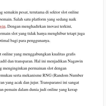
semakin pesat, terutama di sektor slot online
pemain. Salah satu platform yang sedang naik
win
. Dengan menghadirkan inovasi terkini,
ain slot yang tidak hanya menghibur tetapi juga
imal bagi para penggunanya.
t online yang menggabungkan kualitas grafis
adil dan transparan. Hal ini menjadikan Nagawin
ang menginginkan permainan slot dengan
 memukau serta mekanisme RNG (Random Number
n yang acak dan jujur. Transparansi ini sangat
n pemain dalam dunia judi online yang kerap