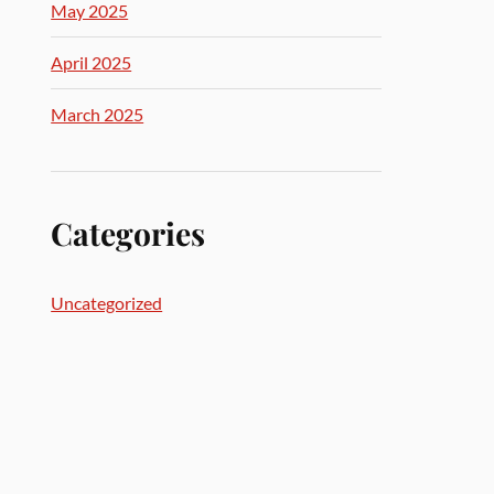
May 2025
April 2025
March 2025
Categories
Uncategorized