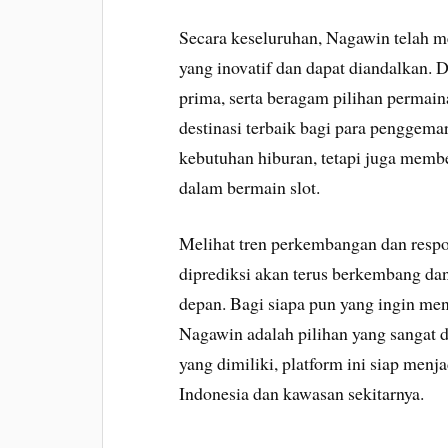
Secara keseluruhan, Nagawin telah me
yang inovatif dan dapat diandalkan.
prima, serta beragam pilihan permai
destinasi terbaik bagi para penggemar
kebutuhan hiburan, tetapi juga memb
dalam bermain slot.
Melihat tren perkembangan dan respo
diprediksi akan terus berkembang da
depan. Bagi siapa pun yang ingin me
Nagawin adalah pilihan yang sangat
yang dimiliki, platform ini siap menja
Indonesia dan kawasan sekitarnya.