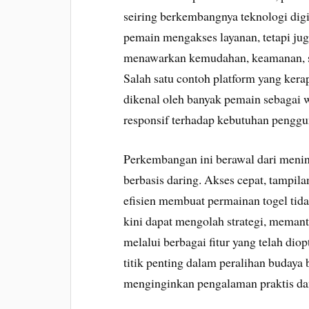
seiring berkembangnya teknologi digi
pemain mengakses layanan, tetapi ju
menawarkan kemudahan, keamanan, se
Salah satu contoh platform yang ker
dikenal oleh banyak pemain sebagai w
responsif terhadap kebutuhan penggu
Perkembangan ini berawal dari menin
berbasis daring. Akses cepat, tampilan
efisien membuat permainan togel tida
kini dapat mengolah strategi, memanta
melalui berbagai fitur yang telah dio
titik penting dalam peralihan budaya
menginginkan pengalaman praktis dan