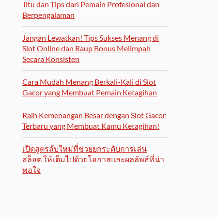
Jitu dan Tips dari Pemain Profesional dan
Berpengalaman
Jangan Lewatkan! Tips Sukses Menang di
Slot Online dan Raup Bonus Melimpah
Secara Konsisten
Cara Mudah Menang Berkali-Kali di Slot
Gacor yang Membuat Pemain Ketagihan
Raih Kemenangan Besar dengan Slot Gacor
Terbaru yang Membuat Kamu Ketagihan!
เปิดสูตรลับใหม่ที่ช่วยยกระดับการเล่น
สล็อต ให้เต็มไปด้วยโอกาสและผลลัพธ์ที่น่า
พอใจ