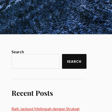
Search
SEARCH
Recent Posts
Raih Jackpot Melimpah dengan Strategi