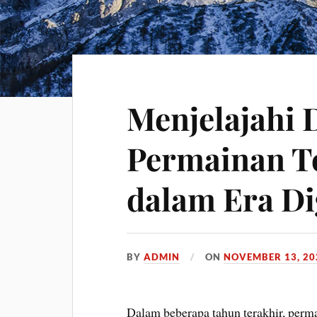
Menjelajahi
Permainan T
dalam Era Di
BY
ADMIN
ON
NOVEMBER 13, 20
Dalam beberapa tahun terakhir, perma