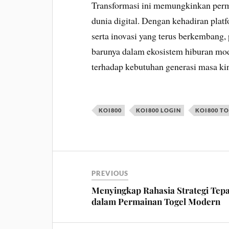
Transformasi ini memungkinkan perma
dunia digital. Dengan kehadiran plat
serta inovasi yang terus berkembang
barunya dalam ekosistem hiburan mode
terhadap kebutuhan generasi masa kin
KOI800
KOI800 LOGIN
KOI800 T
PREVIOUS
Menyingkap Rahasia Strategi Tepa
dalam Permainan Togel Modern