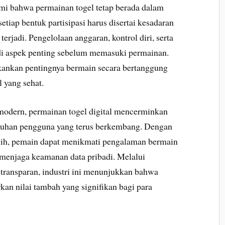
mi bahwa permainan togel tetap berada dalam
 setiap bentuk partisipasi harus disertai kesadaran
rjadi. Pengelolaan anggaran, kontrol diri, serta
i aspek penting sebelum memasuki permainan.
ankan pentingnya bermain secara bertanggung
l yang sehat.
 modern, permainan togel digital mencerminkan
utuhan pengguna yang terus berkembang. Dengan
ih, pemain dapat menikmati pengalaman bermain
p menjaga keamanan data pribadi. Melalui
 transparan, industri ini menunjukkan bahwa
an nilai tambah yang signifikan bagi para