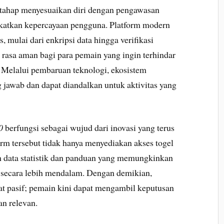
ertahap menyesuaikan diri dengan pengawasan
gkatkan kepercayaan pengguna. Platform modern
 mulai dari enkripsi data hingga verifikasi
 rasa aman bagi para pemain yang ingin terhindar
. Melalui pembaruan teknologi, ekosistem
 jawab dan dapat diandalkan untuk aktivitas yang
0
berfungsi sebagai wujud dari inovasi yang terus
orm tersebut tidak hanya menyediakan akses togel
an data statistik dan panduan yang memungkinkan
 secara lebih mendalam. Dengan demikian,
at pasif; pemain kini dapat mengambil keputusan
an relevan.