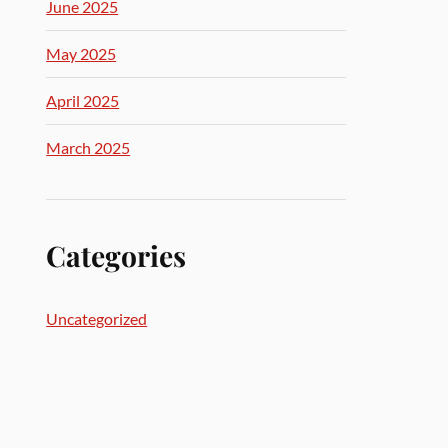
June 2025
May 2025
April 2025
March 2025
Categories
Uncategorized