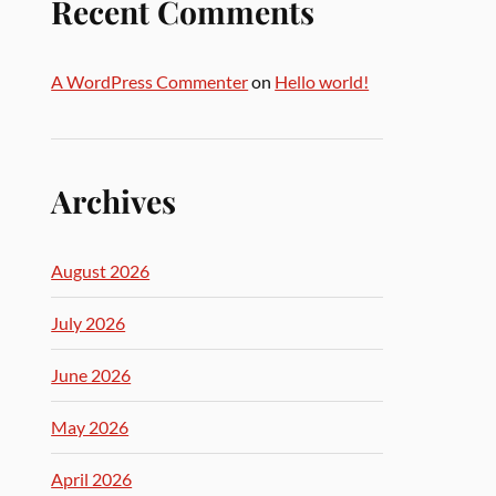
Recent Comments
A WordPress Commenter
on
Hello world!
Archives
August 2026
July 2026
June 2026
May 2026
April 2026