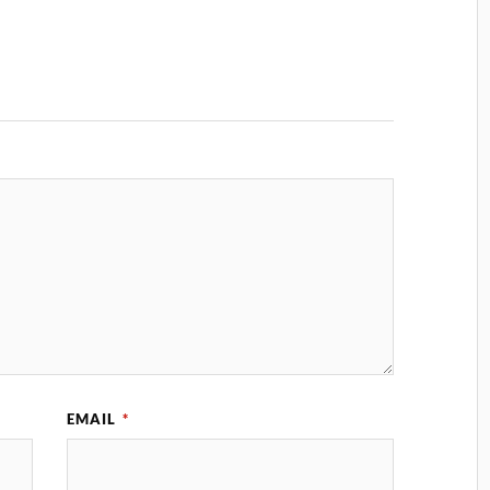
EMAIL
*