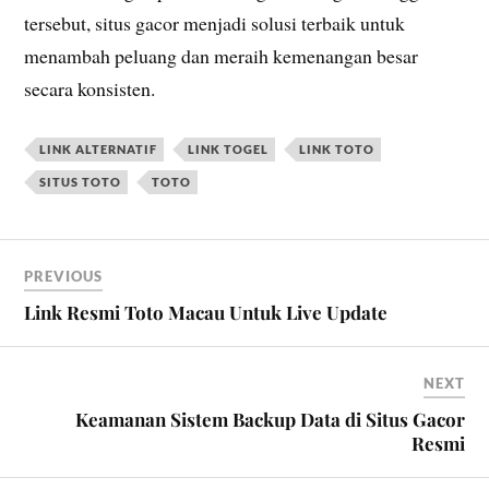
tersebut, situs gacor menjadi solusi terbaik untuk
menambah peluang dan meraih kemenangan besar
secara konsisten.
LINK ALTERNATIF
LINK TOGEL
LINK TOTO
SITUS TOTO
TOTO
PREVIOUS
Link Resmi Toto Macau Untuk Live Update
NEXT
Keamanan Sistem Backup Data di Situs Gacor
Resmi