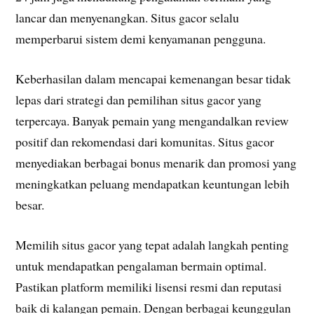
lancar dan menyenangkan. Situs gacor selalu
memperbarui sistem demi kenyamanan pengguna.
Keberhasilan dalam mencapai kemenangan besar tidak
lepas dari strategi dan pemilihan situs gacor yang
terpercaya. Banyak pemain yang mengandalkan review
positif dan rekomendasi dari komunitas. Situs gacor
menyediakan berbagai bonus menarik dan promosi yang
meningkatkan peluang mendapatkan keuntungan lebih
besar.
Memilih situs gacor yang tepat adalah langkah penting
untuk mendapatkan pengalaman bermain optimal.
Pastikan platform memiliki lisensi resmi dan reputasi
baik di kalangan pemain. Dengan berbagai keunggulan