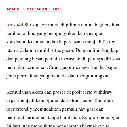
ADMIN
DECEMBER 5, 2025
bensu4d
Situs gacor menjadi pilihan utama bagi pecinta
taruhan online yang menginginkan kemenangan
konsisten. Keamanan dan kepercayaan menjadi faktor
utama dalam memilih situs gacor. Dengan fitur lengkap
dan peluang besar, pemain merasa lebih percaya diri saat
memulai permainan. Situs gacor menawarkan berbagai
jenis permainan yang menarik dan menguntungkan.
Kemudahan akses dan proses deposit serta withdraw
cepat menjadi keunggulan dari situs gacor. Tampilan
user-friendly memudahkan pemain navigasi dan
memulai permainan tanpa hambatan. Support pelanggan
24 jam juga mendukung pengalaman bermain yang