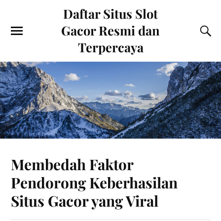
Daftar Situs Slot
Gacor Resmi dan
Terpercaya
Membedah Faktor
Pendorong Keberhasilan
Situs Gacor yang Viral