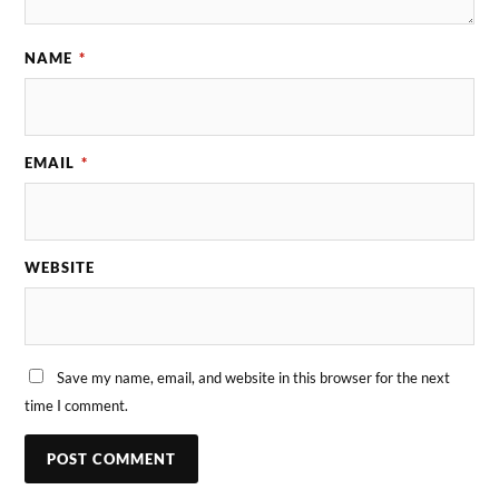
NAME
*
EMAIL
*
WEBSITE
Save my name, email, and website in this browser for the next
time I comment.