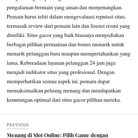
pengalaman bermain yang aman dan menyenangkan.
Pemain harus teliti dalam mengevaluasi reputasi situs,
termasuk review dari pemain lain dan lisensi resmi yang
dimiliki. Situs gacor yang baik biasanya menyediakan
berbagai pilihan permainan dan bonus menarik untuk
menarik pelanggan baru maupun mempertahankan yang
lama. Keberadaan layanan pelanggan 24 jam juga
menjadi indikator situs yang profesional. Dengan
memperhatikan semua aspek ini, pemain dapat
memaksimalkan peluang menang dan mendapatkan
keuntungan optimal dari situs gacor pilihan mereka.
PREVIOUS
Menang di Slot Online: Pilih Game dengan