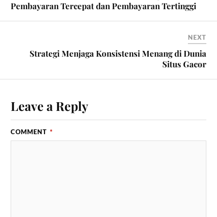
Pembayaran Tercepat dan Pembayaran Tertinggi
NEXT
Strategi Menjaga Konsistensi Menang di Dunia
Situs Gacor
Leave a Reply
COMMENT
*