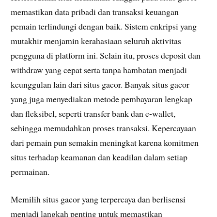
memastikan data pribadi dan transaksi keuangan
pemain terlindungi dengan baik. Sistem enkripsi yang
mutakhir menjamin kerahasiaan seluruh aktivitas
pengguna di platform ini. Selain itu, proses deposit dan
withdraw yang cepat serta tanpa hambatan menjadi
keunggulan lain dari situs gacor. Banyak situs gacor
yang juga menyediakan metode pembayaran lengkap
dan fleksibel, seperti transfer bank dan e-wallet,
sehingga memudahkan proses transaksi. Kepercayaan
dari pemain pun semakin meningkat karena komitmen
situs terhadap keamanan dan keadilan dalam setiap
permainan.
Memilih situs gacor yang terpercaya dan berlisensi
menjadi langkah penting untuk memastikan