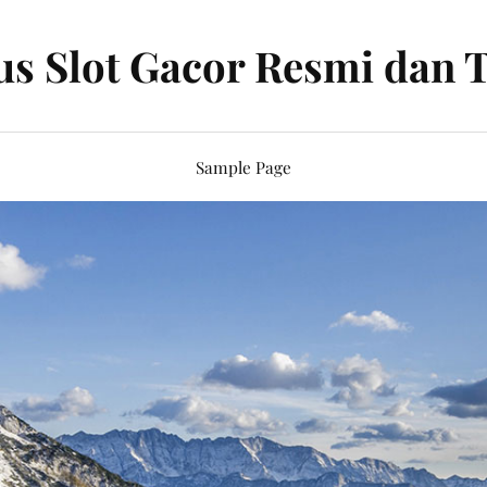
tus Slot Gacor Resmi dan 
Sample Page