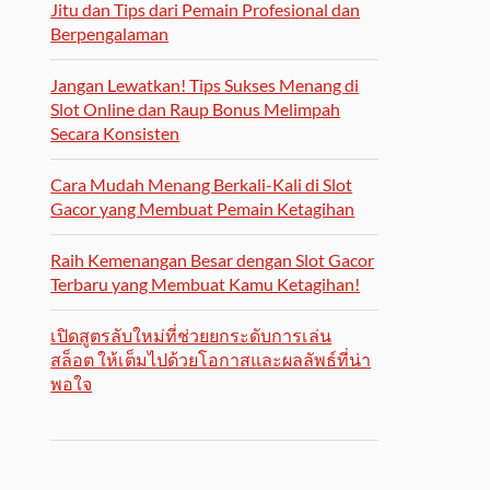
Jitu dan Tips dari Pemain Profesional dan
Berpengalaman
Jangan Lewatkan! Tips Sukses Menang di
Slot Online dan Raup Bonus Melimpah
Secara Konsisten
Cara Mudah Menang Berkali-Kali di Slot
Gacor yang Membuat Pemain Ketagihan
Raih Kemenangan Besar dengan Slot Gacor
Terbaru yang Membuat Kamu Ketagihan!
เปิดสูตรลับใหม่ที่ช่วยยกระดับการเล่น
สล็อต ให้เต็มไปด้วยโอกาสและผลลัพธ์ที่น่า
พอใจ