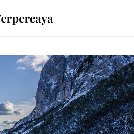
Terpercaya