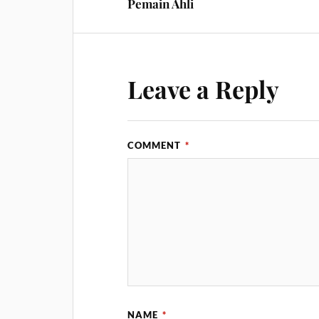
Pemain Ahli
Leave a Reply
COMMENT
*
NAME
*