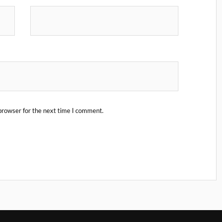
browser for the next time I comment.