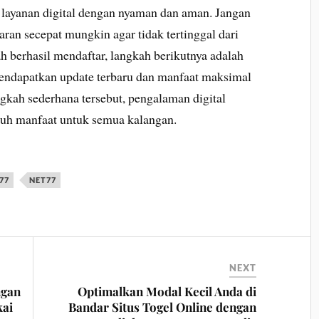
 layanan digital dengan nyaman dan aman. Jangan
ran secepat mungkin agar tidak tertinggal dari
lah berhasil mendaftar, langkah berikutnya adalah
 mendapatkan update terbaru dan manfaat maksimal
ngkah sederhana tersebut, pengalaman digital
uh manfaat untuk semua kalangan.
77
NET77
NEXT
ngan
Optimalkan Modal Kecil Anda di
kai
Bandar Situs Togel Online dengan