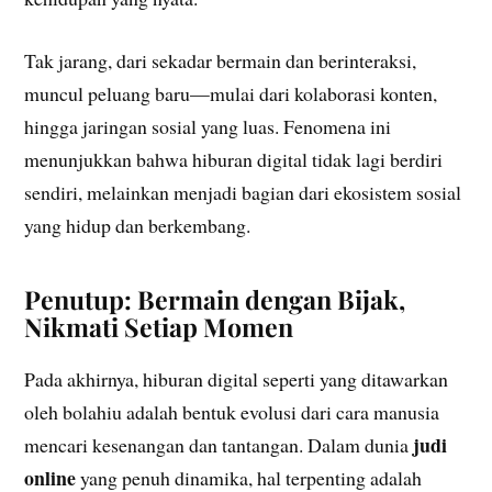
Tak jarang, dari sekadar bermain dan berinteraksi,
muncul peluang baru—mulai dari kolaborasi konten,
hingga jaringan sosial yang luas. Fenomena ini
menunjukkan bahwa hiburan digital tidak lagi berdiri
sendiri, melainkan menjadi bagian dari ekosistem sosial
yang hidup dan berkembang.
Penutup: Bermain dengan Bijak,
Nikmati Setiap Momen
Pada akhirnya, hiburan digital seperti yang ditawarkan
oleh bolahiu adalah bentuk evolusi dari cara manusia
judi
mencari kesenangan dan tantangan. Dalam dunia
online
yang penuh dinamika, hal terpenting adalah