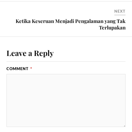
NEXT
Ketika Keseruan Menjadi Pengalaman yang Tak
Terlupakan
Leave a Reply
COMMENT
*