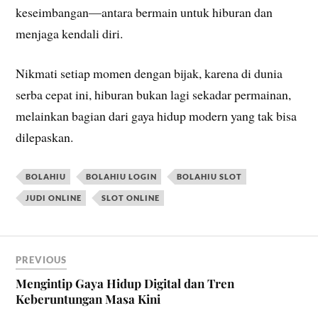
keseimbangan—antara bermain untuk hiburan dan
menjaga kendali diri.
Nikmati setiap momen dengan bijak, karena di dunia
serba cepat ini, hiburan bukan lagi sekadar permainan,
melainkan bagian dari gaya hidup modern yang tak bisa
dilepaskan.
BOLAHIU
BOLAHIU LOGIN
BOLAHIU SLOT
JUDI ONLINE
SLOT ONLINE
PREVIOUS
Mengintip Gaya Hidup Digital dan Tren
Keberuntungan Masa Kini