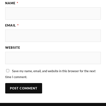
NAME
*
EMAIL
*
WEBSITE
Save my name, email, and website in this browser for the next
time I comment.