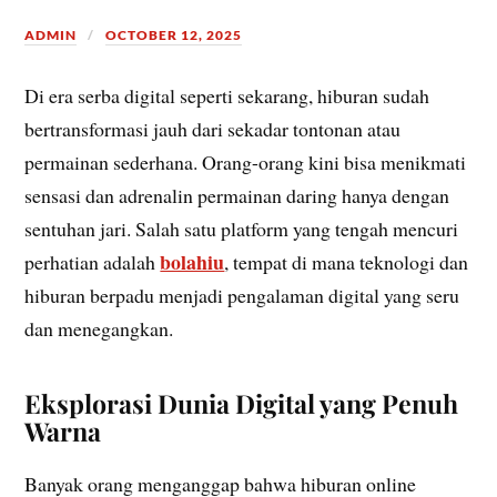
ADMIN
OCTOBER 12, 2025
Di era serba digital seperti sekarang, hiburan sudah
bertransformasi jauh dari sekadar tontonan atau
permainan sederhana. Orang-orang kini bisa menikmati
sensasi dan adrenalin permainan daring hanya dengan
sentuhan jari. Salah satu platform yang tengah mencuri
bolahiu
perhatian adalah
, tempat di mana teknologi dan
hiburan berpadu menjadi pengalaman digital yang seru
dan menegangkan.
Eksplorasi Dunia Digital yang Penuh
Warna
Banyak orang menganggap bahwa hiburan online