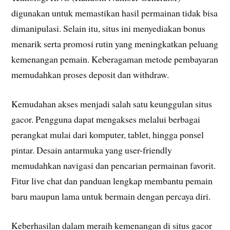
digunakan untuk memastikan hasil permainan tidak bisa
dimanipulasi. Selain itu, situs ini menyediakan bonus
menarik serta promosi rutin yang meningkatkan peluang
kemenangan pemain. Keberagaman metode pembayaran
memudahkan proses deposit dan withdraw.
Kemudahan akses menjadi salah satu keunggulan situs
gacor. Pengguna dapat mengakses melalui berbagai
perangkat mulai dari komputer, tablet, hingga ponsel
pintar. Desain antarmuka yang user-friendly
memudahkan navigasi dan pencarian permainan favorit.
Fitur live chat dan panduan lengkap membantu pemain
baru maupun lama untuk bermain dengan percaya diri.
Keberhasilan dalam meraih kemenangan di situs gacor