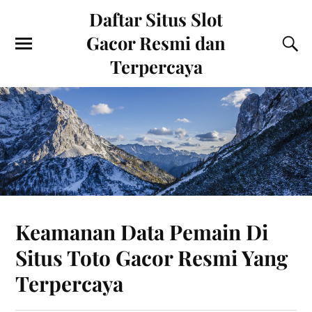
Daftar Situs Slot
Gacor Resmi dan
Terpercaya
Keamanan Data Pemain Di
Situs Toto Gacor Resmi Yang
Terpercaya