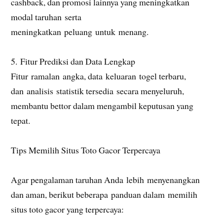
cashback, dan promosi lainnya yang meningkatkan
modal taruhan serta
meningkatkan peluang untuk menang.
5. Fitur Prediksi dan Data Lengkap
Fitur ramalan angka, data keluaran togel terbaru,
dan analisis statistik tersedia secara menyeluruh,
membantu bettor dalam mengambil keputusan yang
tepat.
Tips Memilih Situs Toto Gacor Terpercaya
Agar pengalaman taruhan Anda lebih menyenangkan
dan aman, berikut beberapa panduan dalam memilih
situs toto gacor yang terpercaya: