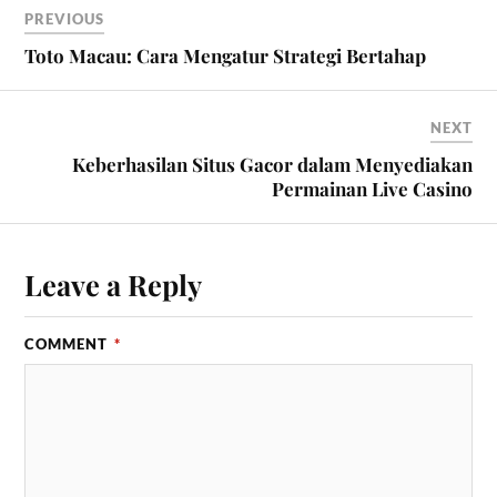
PREVIOUS
Toto Macau: Cara Mengatur Strategi Bertahap
NEXT
Keberhasilan Situs Gacor dalam Menyediakan
Permainan Live Casino
Leave a Reply
COMMENT
*