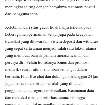
meningkat seiring dengan banyaknya testimoni positif
dari pengguna setia.
Kelebihan dari situs gacor tidak hanya terletak pada
keberagaman permainan, tetapi juga pada kecepatan
transaksi yang ditawarkan. Sistem deposit dan withdraw
yang cepat serta aman menjadi salah satu faktor utama
yang membuat banyak pemain merasa nyaman dan
percaya diri. Selain itu, adanya bonus dan promosi
menarik secara rutin menambah semangat dalam
bermain. Fitur live chat dan dukungan pelanggan 24 jam
juga memastikan setiap masalah yang dihadapi
pengguna dapat segera terselesaikan. Keamanan data
dan transaksi menjadi prioritas utama, sehingga
pengguna dapat fokus menikmati permainan tanpa rasa