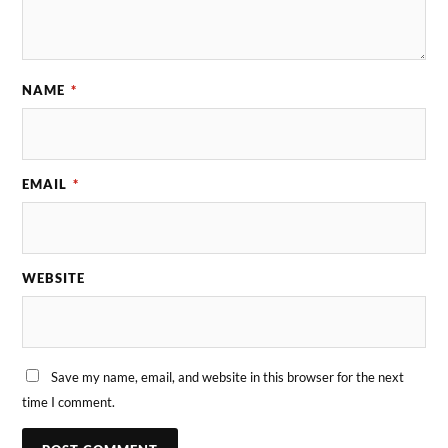
NAME
*
EMAIL
*
WEBSITE
Save my name, email, and website in this browser for the next
time I comment.