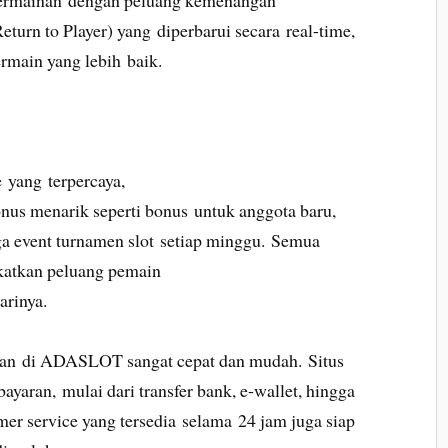
rmainan dengan peluang kemenangan
turn to Player) yang diperbarui secara real-time,
rmain yang lebih baik.
e yang terpercaya,
 menarik seperti bonus untuk anggota baru,
ga event turnamen slot setiap minggu. Semua
katkan peluang pemain
rinya.
rikan di ADASLOT sangat cepat dan mudah. Situs
aran, mulai dari transfer bank, e-wallet, hingga
er service yang tersedia selama 24 jam juga siap