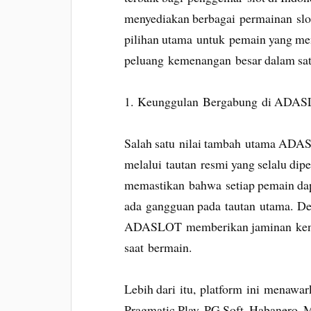
menyediakan berbagai permainan sl
pilihan utama untuk pemain yang me
peluang kemenangan besar dalam satu
1. Keunggulan Bergabung di ADA
Salah satu nilai tambah utama ADA
melalui tautan resmi yang selalu dipe
memastikan bahwa setiap pemain dapa
ada gangguan pada tautan utama. Den
ADASLOT memberikan jaminan kenya
saat bermain.
Lebih dari itu, platform ini menawar
Pragmatic Play, PG Soft, Habanero, 