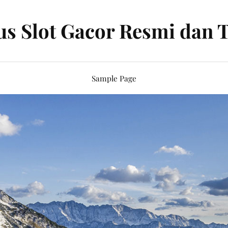
tus Slot Gacor Resmi dan 
Sample Page