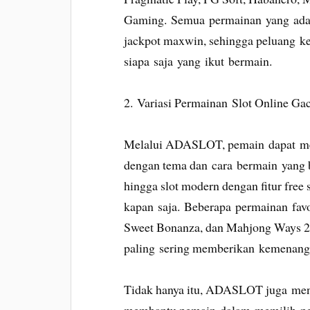
Gaming. Semua permainan yang ada 
jackpot maxwin, sehingga peluang k
siapa saja yang ikut bermain.
2. Variasi Permainan Slot Online Gac
Melalui ADASLOT, pemain dapat men
dengan tema dan cara bermain yang b
hingga slot modern dengan fitur free 
kapan saja. Beberapa permainan favor
Sweet Bonanza, dan Mahjong Ways 2 t
paling sering memberikan kemenanga
Tidak hanya itu, ADASLOT juga mena