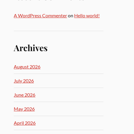
A WordPress Commenter
on
Hello world!
Archives
August 2026
July 2026
June 2026
May 2026
April 2026