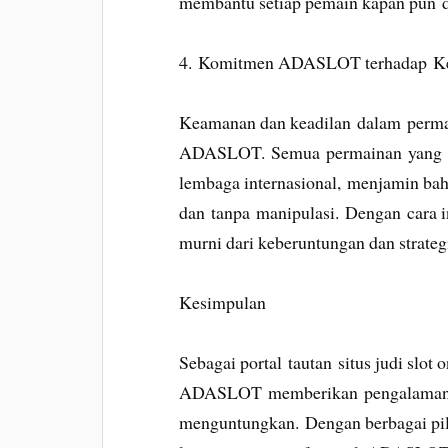
membantu setiap pemain kapan pun d
4. Komitmen ADASLOT terhadap Ke
Keamanan dan keadilan dalam permai
ADASLOT. Semua permainan yang dita
lembaga internasional, menjamin ba
dan tanpa manipulasi. Dengan cara i
murni dari keberuntungan dan strateg
Kesimpulan
Sebagai portal tautan situs judi slot
ADASLOT memberikan pengalaman b
menguntungkan. Dengan berbagai pili