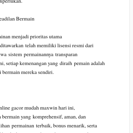
iperlukan.
adilan Bermain
nan menjadi prioritas utama
warkan telah memiliki lisensi resmi dari
hwa sistem permainannya transparan
ni, setiap kemenangan yang diraih pemain adalah
i bermain mereka sendiri.
 online gacor mudah maxwin hari ini,
ermain yang komprehensif, aman, dan
han permainan terbaik, bonus menarik, serta