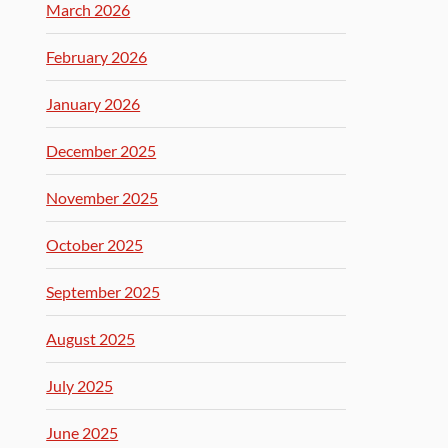
March 2026
February 2026
January 2026
December 2025
November 2025
October 2025
September 2025
August 2025
July 2025
June 2025