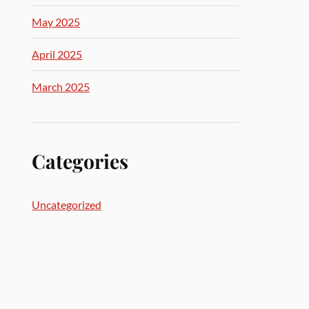
May 2025
April 2025
March 2025
Categories
Uncategorized