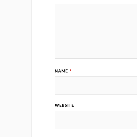
NAME
*
WEBSITE