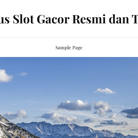
tus Slot Gacor Resmi dan 
Sample Page