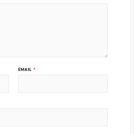
EMAIL
*