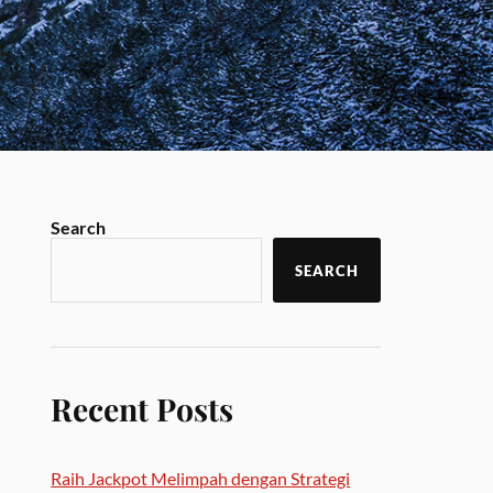
Search
SEARCH
Recent Posts
Raih Jackpot Melimpah dengan Strategi