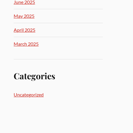
June 2025
May 2025
April 2025
March 2025
Categories
Uncategorized