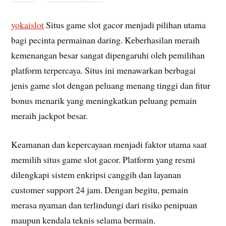
yokaislot
Situs game slot gacor menjadi pilihan utama
bagi pecinta permainan daring. Keberhasilan meraih
kemenangan besar sangat dipengaruhi oleh pemilihan
platform terpercaya. Situs ini menawarkan berbagai
jenis game slot dengan peluang menang tinggi dan fitur
bonus menarik yang meningkatkan peluang pemain
meraih jackpot besar.
Keamanan dan kepercayaan menjadi faktor utama saat
memilih situs game slot gacor. Platform yang resmi
dilengkapi sistem enkripsi canggih dan layanan
customer support 24 jam. Dengan begitu, pemain
merasa nyaman dan terlindungi dari risiko penipuan
maupun kendala teknis selama bermain.