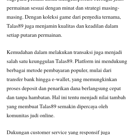
permainan sesuai dengan minat dan strategi masing-
masing. Dengan koleksi game dari penyedia ternama,
Talas89 juga menjamin kualitas dan keadilan dalam
setiap putaran permainan.
Kemudahan dalam melakukan transaksi juga menjadi
salah satu keunggulan Talas89. Platform ini mendukung
berbagai metode pembayaran populer, mulai dari
transfer bank hingga e-wallet, yang memungkinkan
proses deposit dan penarikan dana berlangsung cepat
dan tanpa hambatan. Hal ini tentu menjadi nilai tambah
yang membuat Talas89 semakin dipercaya oleh
komunitas judi online.
Dukungan customer service yang responsif juga