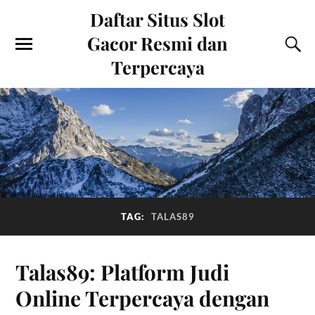
Daftar Situs Slot
Gacor Resmi dan
Terpercaya
TAG:
TALAS89
Talas89: Platform Judi
Online Terpercaya dengan