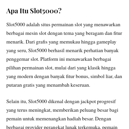
Apa Itu Slot5000?
Slot5000 adalah situs permainan slot yang menawarkan
berbagai mesin slot dengan tema yang beragam dan fitur
menarik. Dari grafis yang memukau hingga gameplay
yang seru, Slot5000 berhasil menarik perhatian banyak
penggemar slot. Platform ini menawarkan berbagai
pilihan permainan slot, mulai dari yang klasik hingga
yang modern dengan banyak fitur bonus, simbol liar, dan
putaran gratis yang menambah keseruan.
Selain itu, Slot5000 dikenal dengan jackpot progresif
yang terus meningkat, memberikan peluang besar bagi
pemain untuk memenangkan hadiah besar. Dengan
berbagai provider perangkat lunak terkemuka, pemain