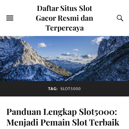
Daftar Situs Slot
Gacor Resmi dan
Terpercaya
TAG:
SLOT5000
Panduan Lengkap Slot5000:
Menjadi Pemain Slot Terbaik