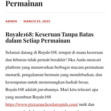
Permainan
ADMIN
MARCH 25, 2025
Royale168: Keseruan Tanpa Batas
dalam Setiap Permainan
Selamat datang di Royale168, tempat di mana keseruan
dan hiburan tidak pernah berakhir! Jika Anda mencari
platform yang menawarkan berbagai macam permainan
menarik, pengalaman bermain yang mendebarkan, dan
kesempatan untuk memenangkan hadiah besar,
Royale168 adalah jawabannya. Mari kita telusuri apa
yang membuat Royale168
https://www.pizzaranchcedarrapids.com/
unik dan