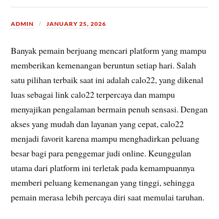
ADMIN
JANUARY 25, 2026
Banyak pemain berjuang mencari platform yang mampu
memberikan kemenangan beruntun setiap hari. Salah
satu pilihan terbaik saat ini adalah calo22, yang dikenal
luas sebagai link calo22 terpercaya dan mampu
menyajikan pengalaman bermain penuh sensasi. Dengan
akses yang mudah dan layanan yang cepat, calo22
menjadi favorit karena mampu menghadirkan peluang
besar bagi para penggemar judi online. Keunggulan
utama dari platform ini terletak pada kemampuannya
memberi peluang kemenangan yang tinggi, sehingga
pemain merasa lebih percaya diri saat memulai taruhan.