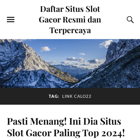
Daftar Situs Slot
Gacor Resmi dan
Terpercaya
TAG:
LINK CALO22
Pasti Menang! Ini Dia Situs
Slot Gacor Paling Top 2024!