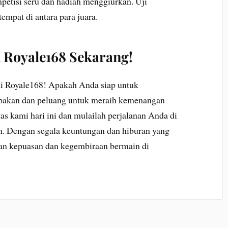
petisi seru dan hadiah menggiurkan. Uji
empat di antara para juara.
 Royale168 Sekarang!
di Royale168! Apakah Anda siap untuk
upakan dan peluang untuk meraih kemenangan
s kami hari ini dan mulailah perjalanan Anda di
n. Dengan segala keuntungan dan hiburan yang
kan kepuasan dan kegembiraan bermain di