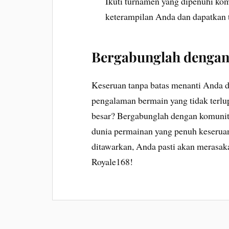
Ikuti turnamen yang dipenuhi kom
keterampilan Anda dan dapatkan t
Bergabunglah dengan
Keseruan tanpa batas menanti Anda 
pengalaman bermain yang tidak terl
besar? Bergabunglah dengan komunita
dunia permainan yang penuh keserua
ditawarkan, Anda pasti akan merasa
Royale168!