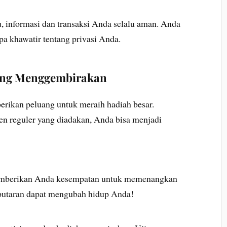
u, informasi dan transaksi Anda selalu aman. Anda
pa khawatir tentang privasi Anda.
ang Menggembirakan
rikan peluang untuk meraih hadiah besar.
en reguler yang diadakan, Anda bisa menjadi
memberikan Anda kesempatan untuk memenangkan
 putaran dapat mengubah hidup Anda!