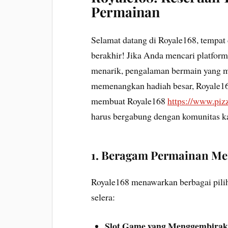
Permainan
Selamat datang di Royale168, tempat 
berakhir! Jika Anda mencari platfo
menarik, pengalaman bermain yang 
memenangkan hadiah besar, Royale168
membuat Royale168
https://www.piz
harus bergabung dengan komunitas ka
1. Beragam Permainan Me
Royale168 menawarkan berbagai pili
selera:
Slot Game yang Menggembirak