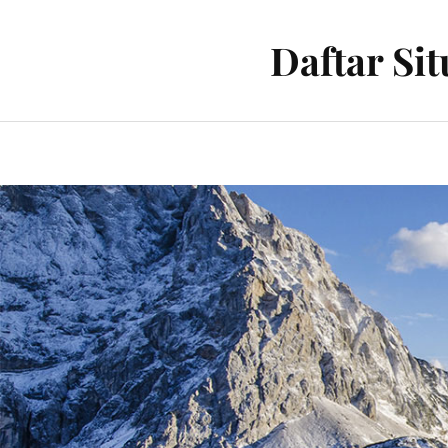
Daftar Si