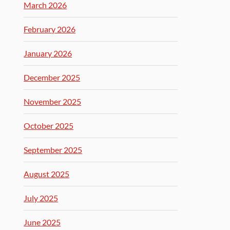
March 2026
February 2026
January 2026
December 2025
November 2025
October 2025
September 2025
August 2025
July 2025
June 2025