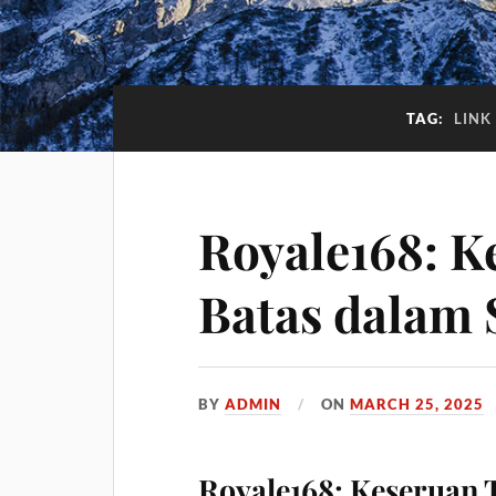
TAG:
LINK
Royale168: K
Batas dalam 
BY
ADMIN
ON
MARCH 25, 2025
Royale168: Keseruan 