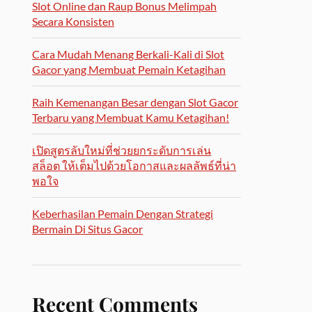
Slot Online dan Raup Bonus Melimpah
Secara Konsisten
Cara Mudah Menang Berkali-Kali di Slot
Gacor yang Membuat Pemain Ketagihan
Raih Kemenangan Besar dengan Slot Gacor
Terbaru yang Membuat Kamu Ketagihan!
เปิดสูตรลับใหม่ที่ช่วยยกระดับการเล่น
สล็อต ให้เต็มไปด้วยโอกาสและผลลัพธ์ที่น่า
พอใจ
Keberhasilan Pemain Dengan Strategi
Bermain Di Situs Gacor
Recent Comments