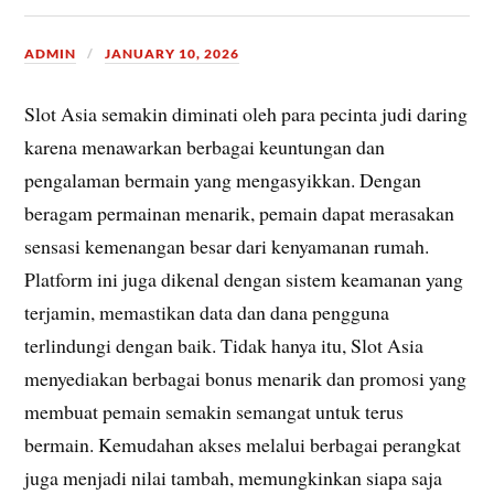
ADMIN
JANUARY 10, 2026
Slot Asia semakin diminati oleh para pecinta judi daring
karena menawarkan berbagai keuntungan dan
pengalaman bermain yang mengasyikkan. Dengan
beragam permainan menarik, pemain dapat merasakan
sensasi kemenangan besar dari kenyamanan rumah.
Platform ini juga dikenal dengan sistem keamanan yang
terjamin, memastikan data dan dana pengguna
terlindungi dengan baik. Tidak hanya itu, Slot Asia
menyediakan berbagai bonus menarik dan promosi yang
membuat pemain semakin semangat untuk terus
bermain. Kemudahan akses melalui berbagai perangkat
juga menjadi nilai tambah, memungkinkan siapa saja