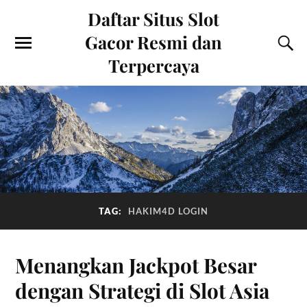
Daftar Situs Slot
Gacor Resmi dan
Terpercaya
TAG:
HAKIM4D LOGIN
Menangkan Jackpot Besar
dengan Strategi di Slot Asia