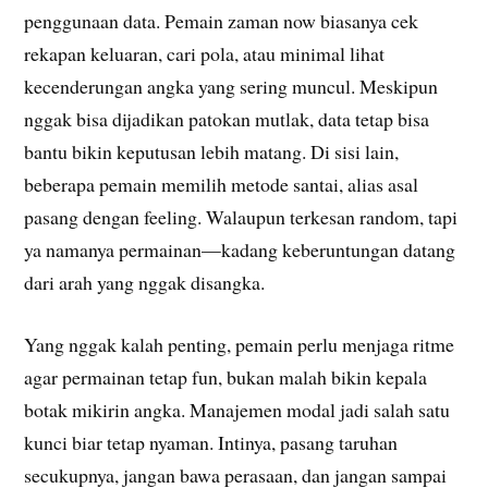
penggunaan data. Pemain zaman now biasanya cek
rekapan keluaran, cari pola, atau minimal lihat
kecenderungan angka yang sering muncul. Meskipun
nggak bisa dijadikan patokan mutlak, data tetap bisa
bantu bikin keputusan lebih matang. Di sisi lain,
beberapa pemain memilih metode santai, alias asal
pasang dengan feeling. Walaupun terkesan random, tapi
ya namanya permainan—kadang keberuntungan datang
dari arah yang nggak disangka.
Yang nggak kalah penting, pemain perlu menjaga ritme
agar permainan tetap fun, bukan malah bikin kepala
botak mikirin angka. Manajemen modal jadi salah satu
kunci biar tetap nyaman. Intinya, pasang taruhan
secukupnya, jangan bawa perasaan, dan jangan sampai