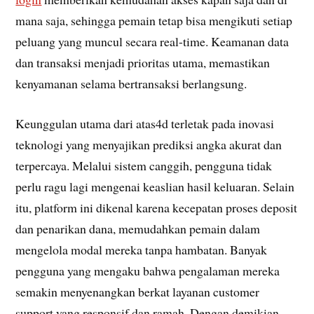
mana saja, sehingga pemain tetap bisa mengikuti setiap
peluang yang muncul secara real-time. Keamanan data
dan transaksi menjadi prioritas utama, memastikan
kenyamanan selama bertransaksi berlangsung.
Keunggulan utama dari atas4d terletak pada inovasi
teknologi yang menyajikan prediksi angka akurat dan
terpercaya. Melalui sistem canggih, pengguna tidak
perlu ragu lagi mengenai keaslian hasil keluaran. Selain
itu, platform ini dikenal karena kecepatan proses deposit
dan penarikan dana, memudahkan pemain dalam
mengelola modal mereka tanpa hambatan. Banyak
pengguna yang mengaku bahwa pengalaman mereka
semakin menyenangkan berkat layanan customer
support yang responsif dan ramah. Dengan demikian,